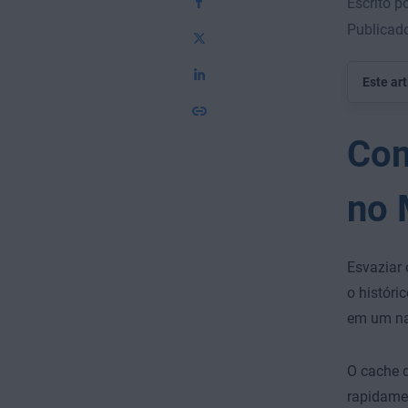
Escrito p
Publicado
Este ar
Com
no 
Esvaziar 
o histór
em um na
O cache d
rapidamen