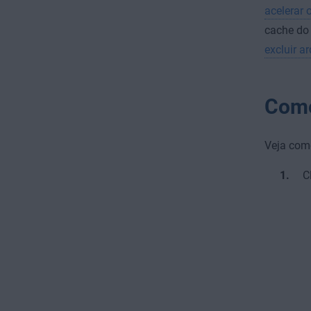
acelerar 
cache do
excluir a
Como
Veja com
C