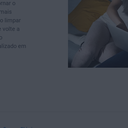
rnar o
 mais
o limpar
 volte a
o
alizado em