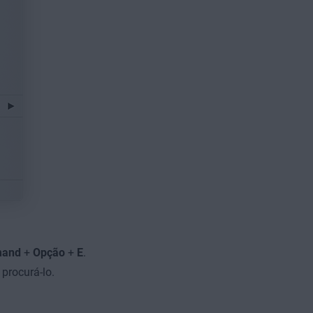
and
+
Opção
+
E
.
procurá-lo.