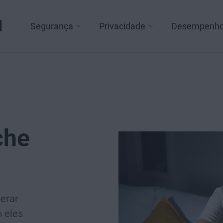
l
Segurança
Privacidade
Desempenh
che
erar
 eles