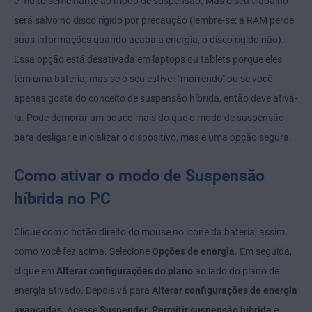
é muito semelhante ao modo de suspensão. Mas o seu trabalho
será salvo no disco rígido por precaução (lembre-se: a RAM perde
suas informações quando acaba a energia, o disco rígido não).
Essa opção está desativada em laptops ou tablets porque eles
têm uma bateria, mas se o seu estiver "morrendo" ou se você
apenas gosta do conceito de suspensão híbrida, então deve ativá-
la. Pode demorar um pouco mais do que o modo de suspensão
para desligar e inicializar o dispositivo, mas é uma opção segura.
Como ativar o modo de Suspensão
híbrida no PC
Clique com o botão direito do mouse no ícone da bateria, assim
como você fez acima. Selecione
Opções de energia
. Em seguida,
clique em
Alterar configurações do plano
ao lado do plano de
energia ativado. Depois vá para
Alterar configurações de energia
avançadas
. Acesse
Suspender
,
Permitir suspensão híbrida
e