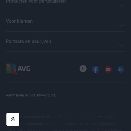
Producten voor particulieren
Voor klanten
Partners en bedrijven
X
Facebook
YouTube
LinkedI
Aanmelden bij AVG MyAccount
|
|
|
Privacy
Kwetsbaarheid melden
Contact opnemen met beveiliging
|
|
|
Licentieovereenkomsten
Verklaring over moderne slavernij
Cookies
|
|
|
Toegankelijkheidsverklaring
Verkoop mijn gegevens niet
Cookie Settings