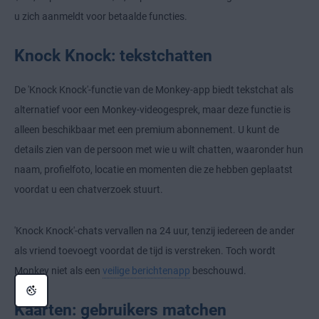
u zich aanmeldt voor betaalde functies.
Knock Knock: tekstchatten
De 'Knock Knock'-functie van de Monkey-app biedt tekstchat als
alternatief voor een Monkey-videogesprek, maar deze functie is
alleen beschikbaar met een premium abonnement. U kunt de
details zien van de persoon met wie u wilt chatten, waaronder hun
naam, profielfoto, locatie en momenten die ze hebben geplaatst
voordat u een chatverzoek stuurt.
'Knock Knock'-chats vervallen na 24 uur, tenzij iedereen de ander
als vriend toevoegt voordat de tijd is verstreken. Toch wordt
Monkey niet als een
veilige berichtenapp
beschouwd.
Kaarten: gebruikers matchen