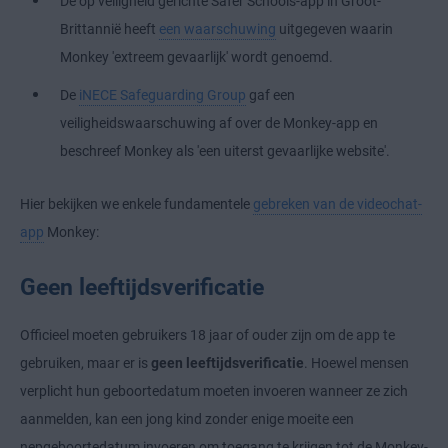
De op veiligheid gerichte Safer Schools-app in Groot-
Brittannië heeft
een waarschuwing
uitgegeven waarin
Monkey 'extreem gevaarlijk' wordt genoemd.
De
iNECE Safeguarding Group
gaf een
veiligheidswaarschuwing af over de Monkey-app en
beschreef Monkey als 'een uiterst gevaarlijke website'.
Hier bekijken we enkele fundamentele
gebreken van de videochat-
app
Monkey:
Geen leeftijdsverificatie
Officieel moeten gebruikers 18 jaar of ouder zijn om de app te
gebruiken, maar er is
geen leeftijdsverificatie
. Hoewel mensen
verplicht hun geboortedatum moeten invoeren wanneer ze zich
aanmelden, kan een jong kind zonder enige moeite een
nepgeboortedatum invoeren om toegang te krijgen tot de Monkey-