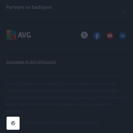
Partners en bedrijven
X
Facebook
YouTube
LinkedI
Aanmelden bij AVG MyAccount
|
|
|
Privacy
Kwetsbaarheid melden
Contact opnemen met beveiliging
|
|
|
Licentieovereenkomsten
Verklaring over moderne slavernij
Cookies
|
|
|
Toegankelijkheidsverklaring
Verkoop mijn gegevens niet
Cookie Settings
Alle
handelsmerken van derden
zijn eigendom van hun respectieve
eigenaren.
© 2026 Gen Digital Inc. Alle rechten voorbehouden.