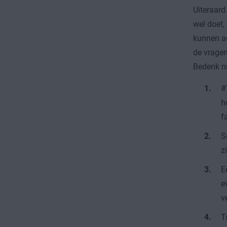
Uiteraard
wel doet,
kunnen ac
de vragen
Bedenk nu
#
h
f
S
z
E
e
v
T