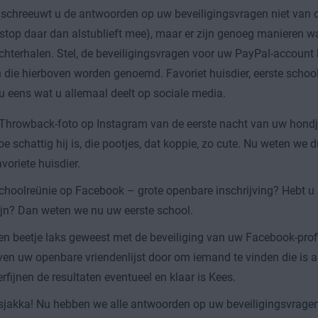
 schreeuwt u de antwoorden op uw beveiligingsvragen niet van d
 stop daar dan alstublieft mee), maar er zijn genoeg manieren 
hterhalen. Stel, de beveiligingsvragen voor uw PayPal-accoun
 die hierboven worden genoemd. Favoriet huisdier, eerste school,
 eens wat u allemaal deelt op sociale media.
Throwback-foto op Instagram van de eerste nacht van uw hondje 
oe schattig hij is, die pootjes, dat koppie, zo cute. Nu weten w
avoriete huisdier.
choolreünie op Facebook – grote openbare inschrijving? Hebt u 
ijn? Dan weten we nu uw eerste school.
en beetje laks geweest met de beveiliging van uw Facebook-pro
ven uw openbare vriendenlijst door om iemand te vinden die is a
erfijnen de resultaten eventueel en klaar is Kees.
sjakka! Nu hebben we alle antwoorden op uw beveiligingsvrage