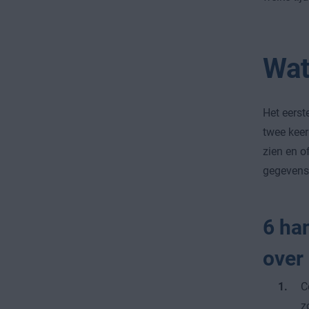
Wat
Het eerst
twee keer
zien en o
gegevens
6 han
over
C
z