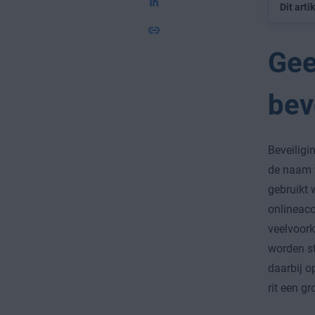
Dit arti
Gee
bev
Beveiligi
de naam v
gebruikt
onlineacc
veelvoork
worden st
daarbij o
rit een gr