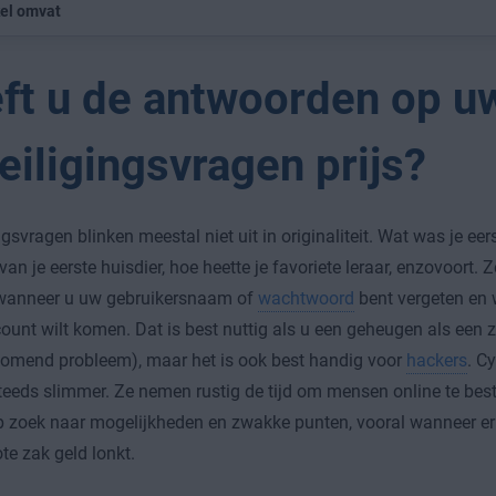
kel omvat
ft u de antwoorden op u
eiligingsvragen prijs?
ngsvragen blinken meestal niet uit in originaliteit. Wat was je ee
an je eerste huisdier, hoe heette je favoriete leraar, enzovoort.
 wanneer u uw gebruikersnaam of
wachtwoord
bent vergeten en 
ount wilt komen. Dat is best nuttig als u een geheugen als een z
omend probleem), maar het is ook best handig voor
hackers
. C
eeds slimmer. Ze nemen rustig de tijd om mensen online te best
p zoek naar mogelijkheden en zwakke punten, vooral wanneer er
ote zak geld lonkt.