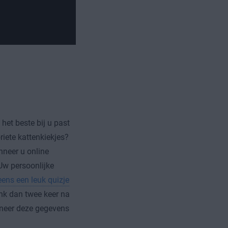
het beste bij u past
iete kattenkiekjes?
nneer u online
 Uw persoonlijke
eens een leuk quizje
nk dan twee keer na
anneer deze gegevens