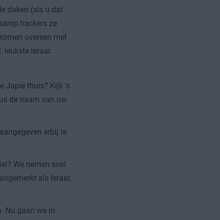
e daken (als u dat
waarop hackers ze
t komen overeen met
 leukste leraar.
Japie thuis? Kijk 's
e dus de naam van uw
aangegeven erbij te
fiel? We nemen snel
angemerkt als leraar,
n. Nu gaan we in