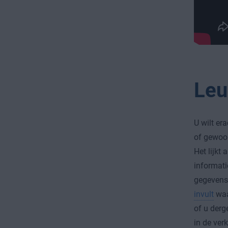
Leu
U wilt er
of gewoon
Het lijkt
informati
gegevens 
invult
waa
of u derg
in de ver