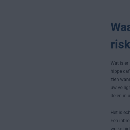
Waa
risk
Wat is er
hippe caf
zien wann
uw veilig
delen in 
Het is ech
Een inbre
welke tij