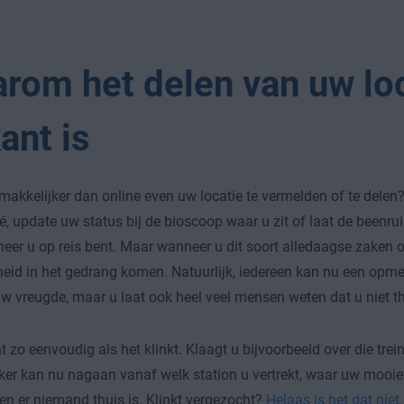
rom het delen van uw lo
ant is
 makkelijker dan online even uw locatie te vermelden of te delen?
é, update uw status bij de bioscoop waar u zit of laat de beenrui
eer u op reis bent. Maar wanneer u dit soort alledaagse zaken op
heid in het gedrang komen. Natuurlijk, iedereen kan nu een opme
uw vreugde, maar u laat ook heel veel mensen weten dat u niet th
t zo eenvoudig als het klinkt. Klaagt u bijvoorbeeld over die trei
ker kan nu nagaan vanaf welk station u vertrekt, waar uw mooie 
den er niemand thuis is. Klinkt vergezocht?
Helaas is het dat niet
.