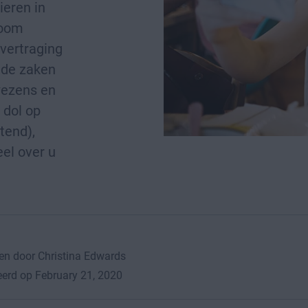
ieren in
toom
 vertraging
nde zaken
wezens en
 dol op
tend),
eel over u
en door Christina Edwards
erd op February 21, 2020