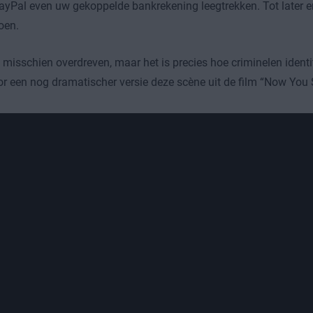
ayPal even uw gekoppelde bankrekening leegtrekken. Tot later e
oen.
t misschien overdreven, maar het is precies hoe criminelen identi
r een nog dramatischer versie deze scène uit de film “Now You