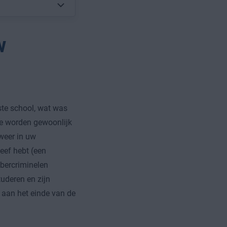
w
rste school, wat was
 Ze worden gewoonlijk
weer in uw
eef hebt (een
ybercriminelen
uderen en zijn
 aan het einde van de