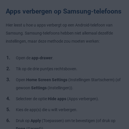
Apps verbergen op Samsung-telefoons
Hier leest u hoe u apps verbergt op een Android-telefoon van
Samsung. Samsung-telefoons hebben niet allemaal dezelfde
instellingen, maar deze methode zou moeten werken:
Open de
app-drawer
.
Tik op de drie puntjes rechtsboven.
Open
Home Screen Settings
(Instellingen Startscherm) (of
gewoon
Settings
(Instellingen)).
Selecteer de optie
Hide apps
(Apps verbergen).
Kies de app(s) die u wilt verbergen.
Druk op
Apply
(Toepassen) om te bevestigen (of druk op
Done
(Gereed)).