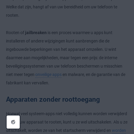
Welke dat zijn, hangt af van uw bereidheid om uw telefoon te
rooten.
Rooten of
jailbreaken
is een proces waarmee u apps kunt
installeren of andere wijzigingen kunt aanbrengen die de
ingebouwde beperkingen van het apparaat omzeilen. U wint
daarmee aan mogelijkheden, maar tegen een prijs: de interne
beveiligingssystemen van uw telefoon beschermen u misschien
niet meer tegen
onveilige apps
en malware, en de garantie van de
fabrikant kan vervallen.
Apparaten zonder roottoegang
Hoewel veel systeem-apps niet volledig kunnen worden verwijderd
zonder uw apparaat te rooten, kunt u ze wel uitschakelen. Als u ze
uitschakelt, worden ze van het startscherm verwijderd en
worden