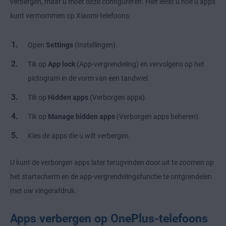
verbergen, maar u moet deze configureren. Hier leest u hoe u apps
kunt vermommen op Xiaomi-telefoons:
Open
Settings
(Instellingen).
Tik op
App lock
(App-vergrendeling) en vervolgens op het
pictogram in de vorm van een tandwiel.
Tik op
Hidden apps
(Verborgen apps).
Tik op
Manage hidden apps
(Verborgen apps beheren).
Kies de apps die u wilt verbergen.
U kunt de verborgen apps later terugvinden door uit te zoomen op
het startscherm en de app-vergrendelingsfunctie te ontgrendelen
met uw vingerafdruk.
Apps verbergen op OnePlus-telefoons