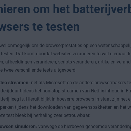
ieren om het batterijverb
wsers te testen
ijwel onmogelijk om de browserprestaties op een wetenschappel
 testen. Dat komt doordat websites veranderen terwijl u ernaar ki
n, afbeeldingen veranderen, scripts veranderen, artikelen vera
 twee verschillende tests uitgevoerd:
deo streamen:
net als Microsoft en de andere browsermakers t
tterijduur tijdens het non-stop streamen van Netflix-inhoud in Fu
tterij leeg is. Hieruit blijkt in hoeverre browsers in staat zijn het 
perken tijdens het downloaden van gegevenspakketten en het w
ze test bleek bij herhaling zeer betrouwbaar.
owsen simuleren:
vanwege de hierboven genoemde veranderinge