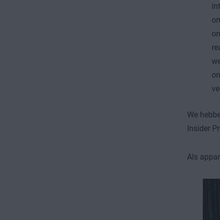
in
om
on
re
we
on
ve
We hebben
Insider P
Als appa