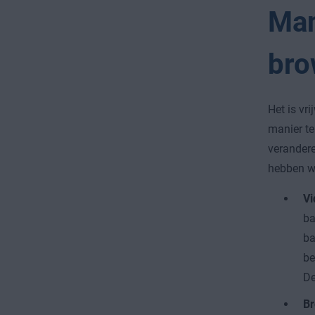
Man
bro
Het is vr
manier te
verandere
hebben we
Vi
ba
ba
be
De
Br