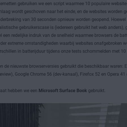
ternetten gebruiken we een script waarmee 10 populaire websit
laag wordt geschoven naar het einde, en de websites worden g
derbreking van 30 seconden opnieuw worden geopend. Hoewel d
alistische gebruikerscase is (iedereen gebruikt het web anders),
l een redelijke indruk van de snelheid waarmee browsers de batte
der extreme omstandigheden waarbij websites onafgebroken w
rschillen in batterijduur tijdens onze tests schommelden met 10
 de nieuwste browserversies gebruikt die beschikbaar waren: E
review), Google Chrome 56 (dev-kanaal), Firefox 52 en Opera 41 
raat hebben we een
Microsoft Surface Book
gebruikt.