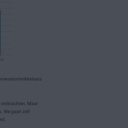
 browserontwikkelaars
e ontkrachten. Maar
s. We gaan zelf
rent.