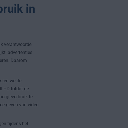
ruik in
ijk verantwoorde
jkt: advertenties
nderen. Daarom
esten we de
ll HD totdat de
energieverbruik te
eergeven van video.
n tijdens het