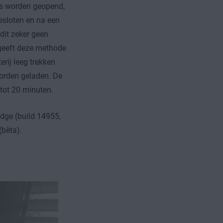
es worden geopend,
esloten en na een
it zeker geen
 geeft deze methode
rij leeg trekken
orden geladen. De
 tot 20 minuten.
dge (build 14955,
(bèta).