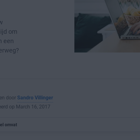
w
tijd om
n een
derweg?
en door
Sandro Villinger
eerd op March 16, 2017
kel omvat