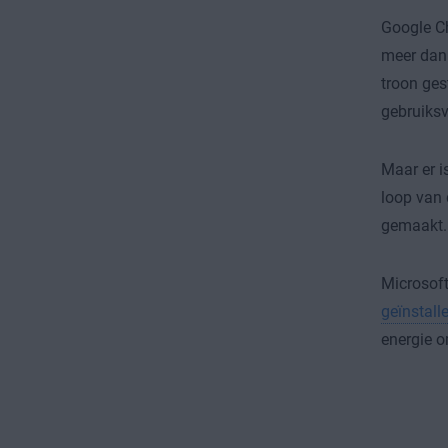
Google C
meer dan 
troon gest
gebruiksv
Maar er i
loop van 
gemaakt.
Microsoft
geïnstal
energie 