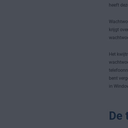
heeft dez
Wachtwoo
krijgt ove
wachtwoo
Het kwij
wachtwoor
telefoonn
bent verg
in Window
De 