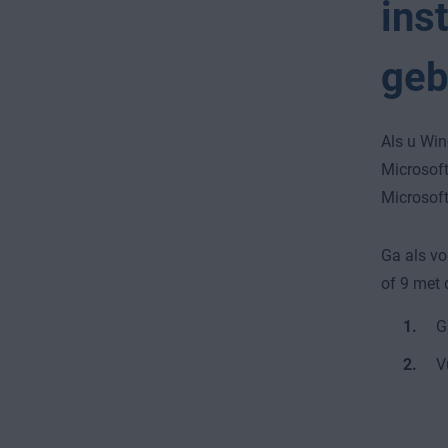
ins
geb
Als u Wi
Microsoft
Microsoft
Ga als v
of 9 met 
G
V