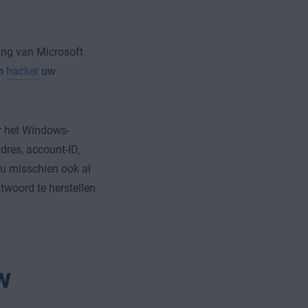
ding van Microsoft
en
hacker
uw
r het Windows-
dres, account-ID,
u misschien ook al
twoord te herstellen
w