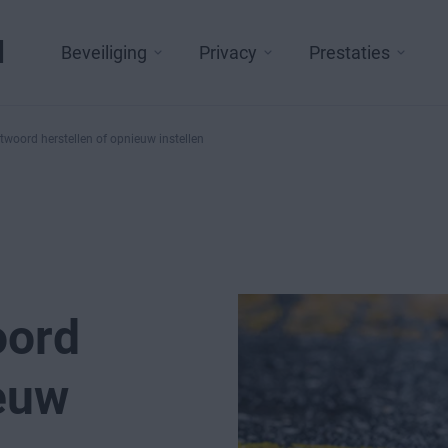
l
Beveiliging
Privacy
Prestaties
oord herstellen of opnieuw instellen
oord
ieuw