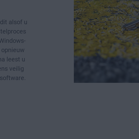
it alsof u
stelproces
r Windows-
 opnieuw
na leest u
ns veilig
software.