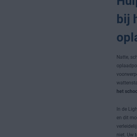
Hul
bij
opl
Natte, sc
oplaadpoo
voorwerpe
wattensta
het scho
In de Lig
en dit mo
verleidel
niet. Uw 