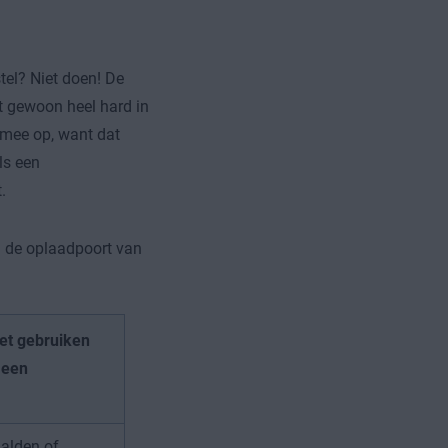
el? Niet doen! De
t gewoon heel hard in
 mee op, want dat
ls een
.
n de oplaadpoort van
et gebruiken
 een
aalden of