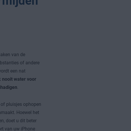
rmijden
n
maken van de
bstanties of andere
wordt een nat
 nooit water voor
chadigen
.
 of pluisjes ophopen
onmaakt. Hoewel het
, doet u dit beter
ort van uw iPhone