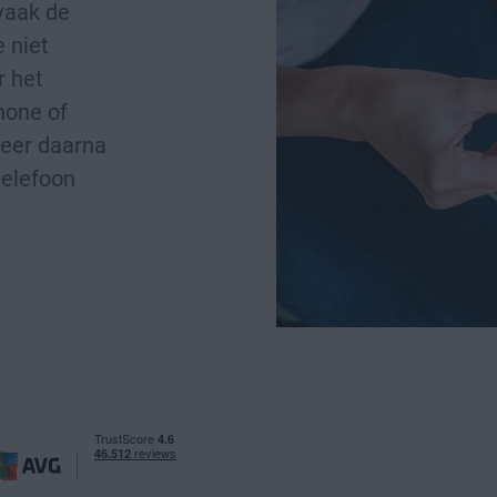
 vaak de
 niet
r het
hone of
leer daarna
telefoon