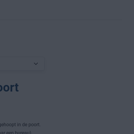
oort
ehoopt in de poort.
aar een bureau)