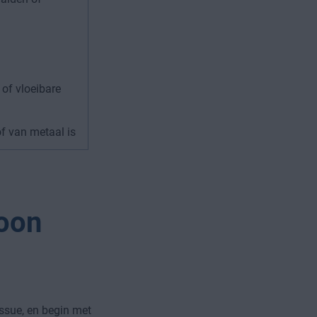
 of vloeibare
of van metaal is
foon
issue, en begin met