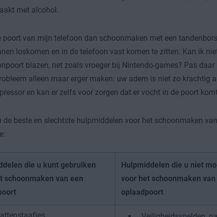
akt met alcohol.
 poort van mijn telefoon dan schoonmaken met een tandenborst
nen loskomen en in de telefoon vast komen te zitten. Kan ik nie
onpoort blazen, net zoals vroeger bij Nintendo-games? Pas daar
robleem alleen maar erger maken: uw adem is niet zo krachtig a
ressor en kan er zelfs voor zorgen dat er vocht in de poort komt
 u de beste en slechtste hulpmiddelen voor het schoonmaken va
e:
delen die u kunt gebruiken
Hulpmiddelen die u niet mo
et schoonmaken van een
voor het schoonmaken van
poort
oplaadpoort
attenstaafjes
Veiligheidsspelden, n