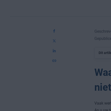
Geschrev
Gepublic
Dit arti
Waa
nie
Vaak werk
As u uw t