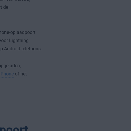
rt de
Phone-oplaadpoort
oor Lightning-
p Android-telefoons.
opgeladen,
 iPhone
of het
poort