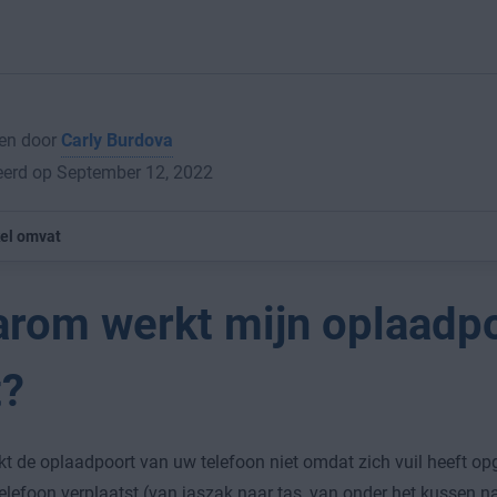
en door
Carly Burdova
eerd op September 12, 2022
kel omvat
rom werkt mijn oplaadp
t?
t de oplaadpoort van uw telefoon niet omdat zich vuil heeft opg
elefoon verplaatst (van jaszak naar tas, van onder het kussen n