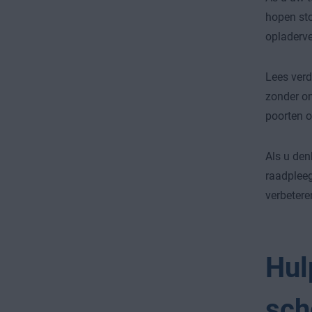
hopen stof
opladerve
Lees verd
zonder on
poorten o
Als u den
raadpleeg
verbetere
Hul
sch