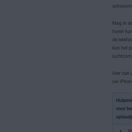
schoonma
Mag ik de
haren kun
de telefo
kan het p
luchtcomp
Hier ziet
uw iPhon
Hulpmid
voor h
oplaad
W