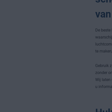
van
De beste
waarschij
luchtcomp
te maken,
Gebruik z
zonder on
Wij laten
u informa