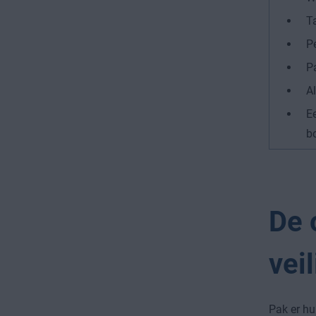
T
P
P
Al
E
b
De 
vei
Pak er hu