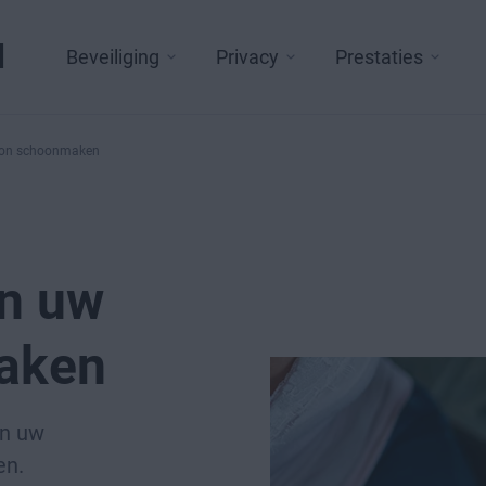
l
Beveiliging
Privacy
Prestaties
foon schoonmaken
an uw
aken
an uw
en.