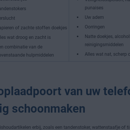
punaises
andenstokers
Uw adem
erslucht
Oorringen
apieren of zachte stoffen doekjes
Natte doekjes, alcohol
les wat droog en zacht is
reinigingsmiddelen
en combinatie van de
Alles wat nat, scherp 
ovenstaande hulpmiddelen
oplaadpoort van uw tele
lig schoonmaken
ishoudartikelen erbij, zoals een tandenstoker, wattenstaafje of t