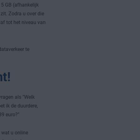
 5 GB (afhankelijk
zit. Zodra u over die
af tot het niveau van
dataverkeer te
t!
 vragen als "Welk
t ik de duurdere,
39 euro?"
 wat u online