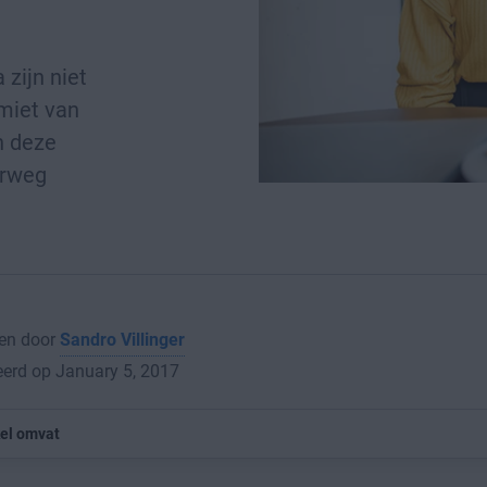
zijn niet
imiet van
n deze
erweg
en door
Sandro Villinger
erd op January 5, 2017
kel omvat