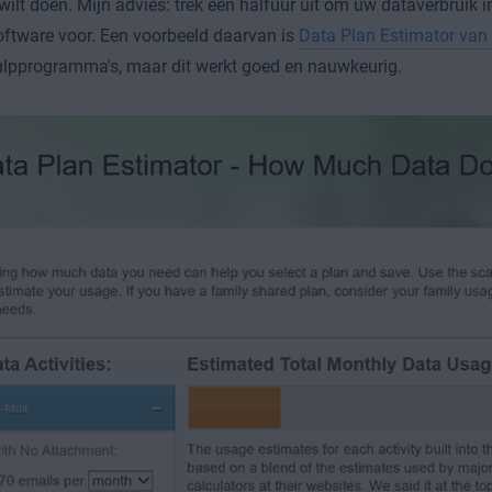
wilt doen. Mijn advies: trek een halfuur uit om uw dataverbruik i
oftware voor. Een voorbeeld daarvan is
Data Plan Estimator van 
lpprogramma's, maar dit werkt goed en nauwkeurig.