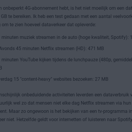
n onbeperkt 4G-abonnement hebt, is het niet moeilijk om een da
 GB te bereiken. Ik heb een test gedaan met een aantal veelvoo
om te zien hoeveel dataverkeer dat opleverde:
 minuten muziek streamen in de auto (hoge kwaliteit, Spotify):
 Avonds 45 minuten Netflix streamen (HD): 471 MB
 minuten YouTube kijken tijdens de lunchpauze (480p, gemiddeld
B
erdag 15 "content-heavy" websites bezoeken: 27 MB
schijnlijk onbeduidende activiteiten leverden een dataverbruik
tuurlijk wel zo dat mensen niet elke dag Netflix streamen via hu
t. Maar zo ongewoon is het bekijken van een tv-programma in 
er niet. Hetzelfde geldt voor internetten of luisteren naar Spotify