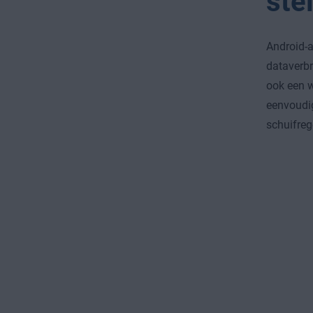
ste
Android-
dataverbr
ook een 
eenvoudig
schuifreg