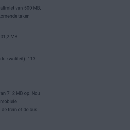
talimiet van 500 MB,
rkomende taken
 101,2 MB
e kwaliteit): 113
 van 712 MB op. Nou
n mobiele
de trein of de bus
.