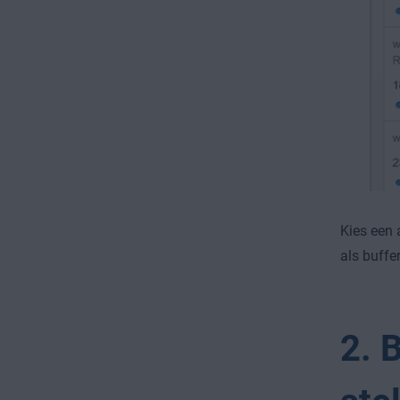
Kies een 
als buffe
2. 