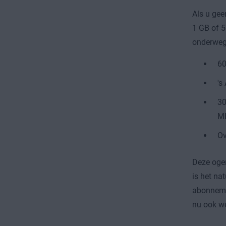
Als u gee
1 GB of 5
onderweg 
60
's
30
M
Ov
Deze ogen
is het na
abonnemen
nu ook we