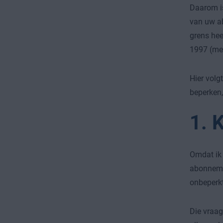
Daarom is
van uw ab
grens hee
1997 (mee
Hier volg
beperken,
1. 
Omdat ik 
abonnemen
onbeperkt
Die vraag