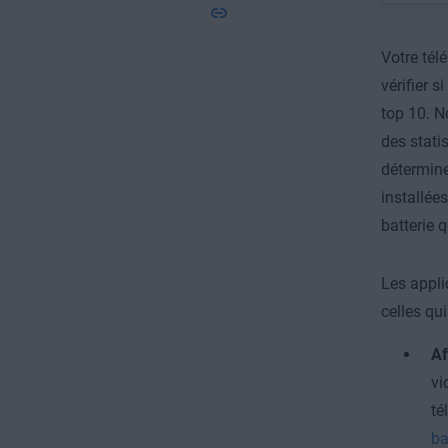
Votre tél
vérifier 
top 10.
No
des stati
détermine
installé
batterie q
Les appli
celles qui
Af
vi
té
ba