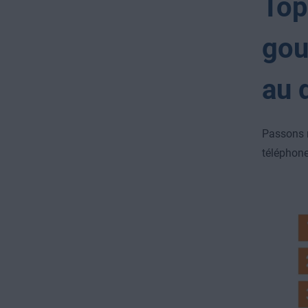
Top
gou
au 
Passons m
téléphone