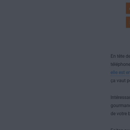
En tête d
téléphone 
elle est 
ça vaut pe
Intéressa
gourmande
de votre b