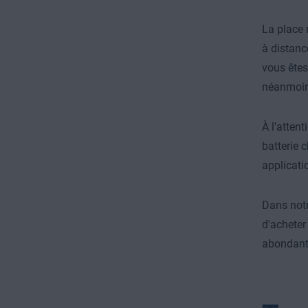
La place 
à distanc
vous êtes
néanmoins
À l'atten
batterie 
applicati
Dans notr
d'acheter
abondante