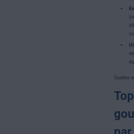
En
(o
af
co
Ut
de
ég
Quelles s
Top
gou
par