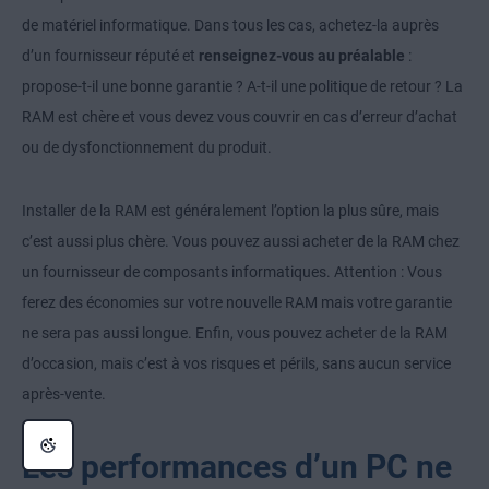
de matériel informatique. Dans tous les cas, achetez-la auprès
d’un fournisseur réputé et
renseignez-vous au préalable
:
propose-t-il une bonne garantie ? A-t-il une politique de retour ? La
RAM est chère et vous devez vous couvrir en cas d’erreur d’achat
ou de dysfonctionnement du produit.
Installer de la RAM est généralement l’option la plus sûre, mais
c’est aussi plus chère. Vous pouvez aussi acheter de la RAM chez
un fournisseur de composants informatiques. Attention : Vous
ferez des économies sur votre nouvelle RAM mais votre garantie
ne sera pas aussi longue. Enfin, vous pouvez acheter de la RAM
d’occasion, mais c’est à vos risques et périls, sans aucun service
après-vente.
Les performances d’un PC ne