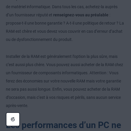
de matériel informatique. Dans tous les cas, achetez-la auprès
d’un fournisseur réputé et
renseignez-vous au préalable
:
propose-t-il une bonne garantie ? A-t-il une politique de retour ? La
RAM est chère et vous devez vous couvrir en cas d’erreur d’achat
ou de dysfonctionnement du produit.
Installer de la RAM est généralement l’option la plus sûre, mais
c’est aussi plus chère. Vous pouvez aussi acheter de la RAM chez
un fournisseur de composants informatiques. Attention : Vous
ferez des économies sur votre nouvelle RAM mais votre garantie
ne sera pas aussi longue. Enfin, vous pouvez acheter de la RAM
d’occasion, mais c’est à vos risques et périls, sans aucun service
après-vente.
Les performances d’un PC ne