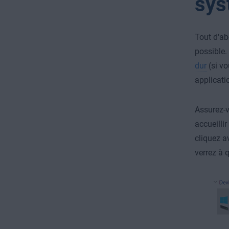
sys
Tout d'ab
possible.
dur
(si vo
applicati
Assurez-v
accueillir
cliquez a
verrez à q