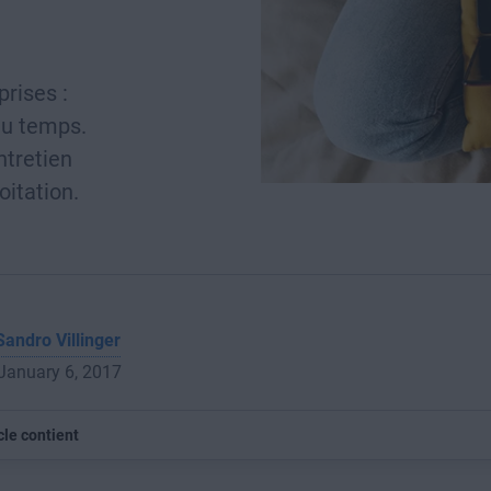
rises :
du temps.
ntretien
oitation.
Sandro Villinger
 January 6, 2017
cle contient