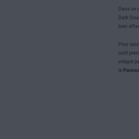
Dans ce c
Dark Soul
bien effa
Pour sauv
outil pre
intégré pe
le
Pannea