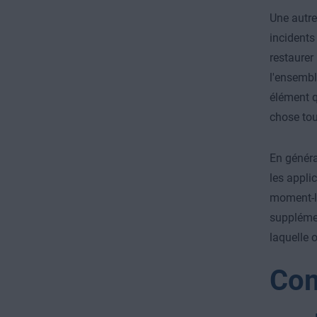
Une autre
incidents
restaurer
l'ensembl
élément q
chose tou
En généra
les appli
moment-là
supplément
laquelle 
Com