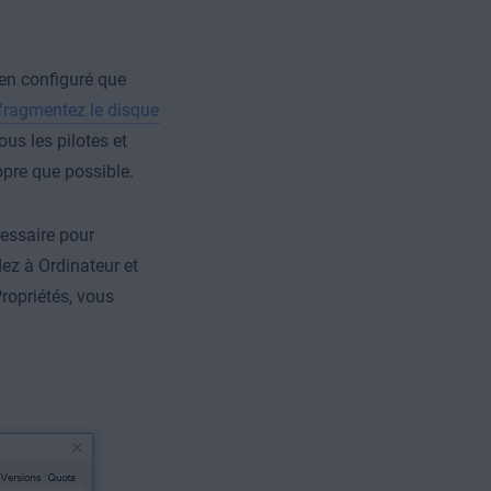
ien configuré que
fragmentez le disque
us les pilotes et
opre que possible.
cessaire pour
édez à Ordinateur et
Propriétés, vous