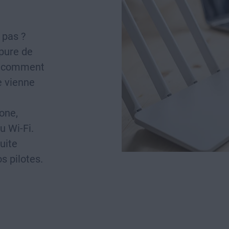
 pas ?
upure de
ns comment
e vienne
hone,
u Wi-Fi.
uite
os pilotes.