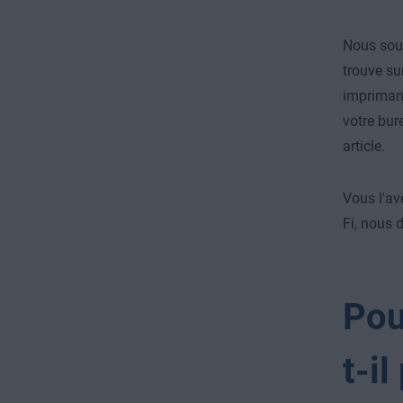
Nous souh
trouve su
imprimant
votre bu
article.
Vous l'av
Fi, nous
Pou
t-il