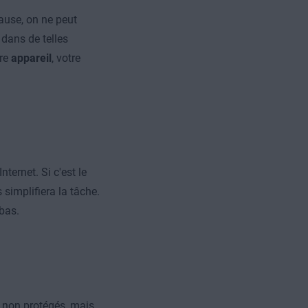
ause, on ne peut
 dans de telles
tre
appareil
, votre
nternet. Si c'est le
 simplifiera la tâche.
bas.
 non protégés, mais