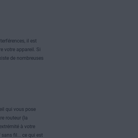
rférences, il est
e votre appareil. Si
l existe de nombreuses
eil qui vous pose
e routeur (la
extrémité à votre
l
sans fil... ce qui est