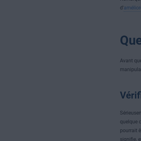
d'
amélior
Que
Avant que
manipulat
Vérif
Sérieusem
quelque c
pourrait 
signifie,