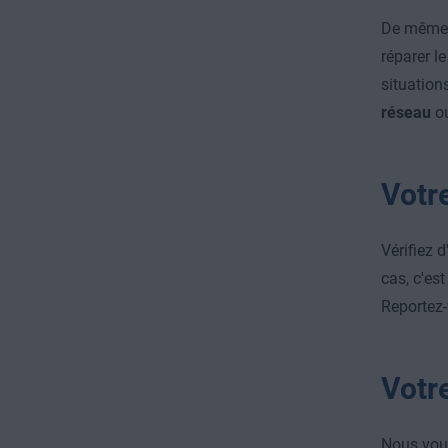
De même q
réparer l
situation
réseau
o
Votr
Vérifiez d
cas, c'est
Reportez-
Votr
Nous vous