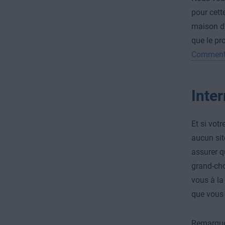
pour cette
maison d'
que le pr
Comment r
Inter
Et si vot
aucun sit
assurer q
grand-cho
vous à la
que vous 
Remarque 