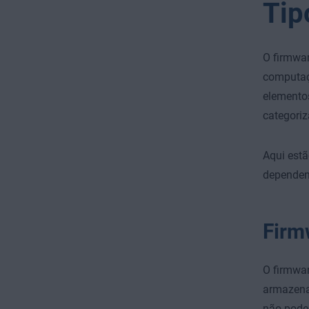
Tip
O firmwa
computaç
elementos
categoriz
Aqui estã
dependend
Firm
O firmwar
armazena
não podem