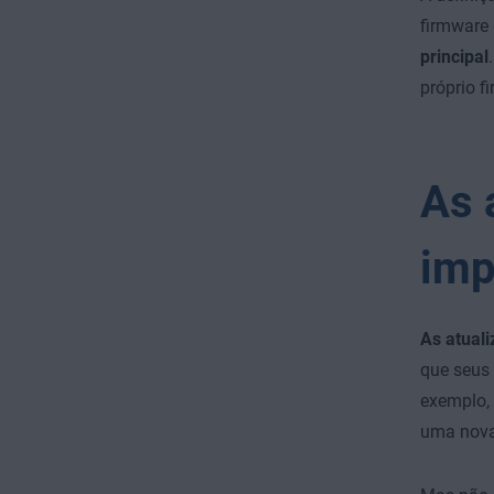
firmware 
principal
próprio 
As 
imp
As atual
que seus
exemplo, 
uma nova 