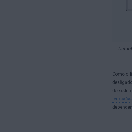
Durant
Como o f
desligado
do sistem
regraváve
dependem 