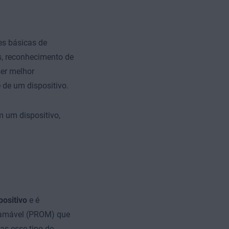
es básicas de
s, reconhecimento de
er melhor
 de um dispositivo.
m um dispositivo,
positivo
e é
ramável (PROM) que
as esse tipo de