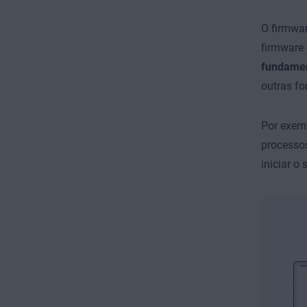
O firmwar
firmware
fundamen
outras fo
Por exemp
processos
iniciar o