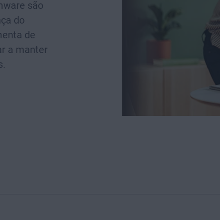
rmware são
nça do
menta de
ar a manter
s.