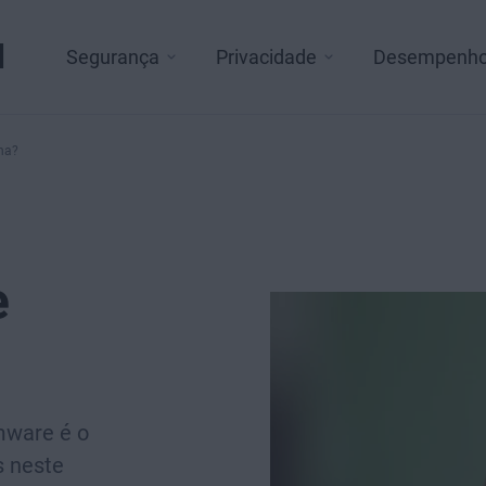
l
Segurança
Privacidade
Desempenh
na?
e
mware é o
s neste