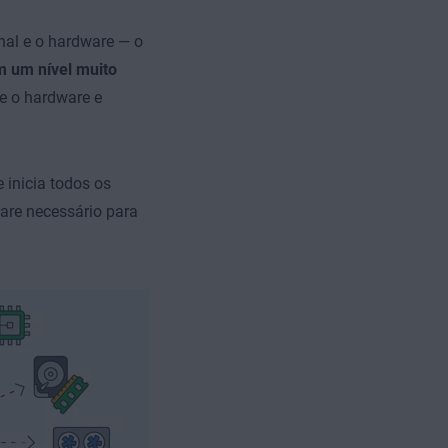
nal e o hardware — o
m um nível muito
e o hardware e
 inicia todos os
ware necessário para