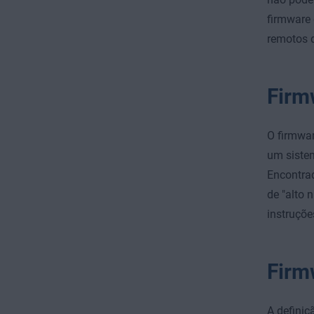
firmware 
remotos 
Firm
O firmwar
um sistem
Encontrad
de "alto 
instruçõ
Firm
A definiç