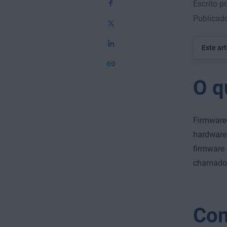
Escrito p
Publicad
Este ar
O q
Firmware
hardware 
firmware 
chamado 
Com