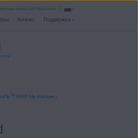
 учетную запись AVG MyAccount
еры
Бизнес
Поддержка
литик
TM
roZip
FREE File Manager
|
d