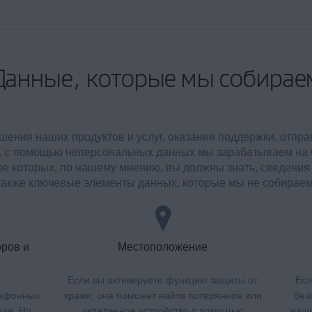
Данные, которые мы собирае
ения наших продуктов и услуг, оказания поддержки, отпр
го, с помощью неперсональных данных мы зарабатываем на
е которых, по нашему мнению, вы должны знать, сведения 
также ключевые элементы данных, которые мы не собираем
ров и
Местоположение
Если вы активируете функцию защиты от
Есл
лефонных
кражи, она поможет найти потерянное или
без
ния. Но
украденное устройство с помощью
наши