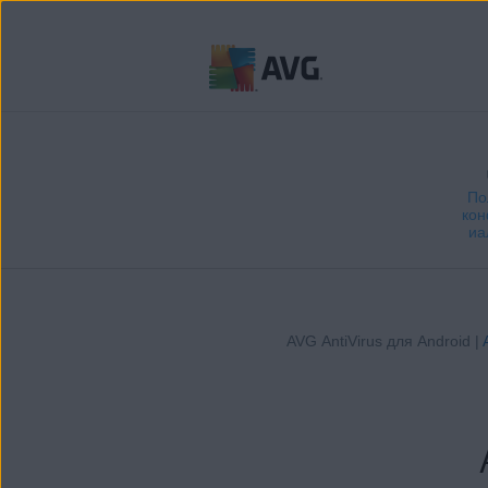
Перейти
к
содержимому
По
кон
иа
AVG AntiVirus для Android |