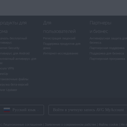
родукты для
Для
Партнеры
ома
пользователей
и бизнес
качать бесплатный
Регистрация лицензий
Антивирусная защита дл
нтивирус
бизнеса
Поддержка продуктов для
ternet Security
дома
Партнерская поддержка
тивирус для Android
Интернет-исследование
Поддержка для бизнеса
есплатный антивирус для
Партнерская программа
ac
ecure VPN
uneUp
становочные файлы
агрузка бета-версий
iver Updater
Русский язык
Войти в учетную запись AVG MyAccount
и
|
Лицензионные соглашения
|
Заявление о современном рабстве
|
Файлы cookie
|
Не 