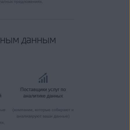
платных предложениях.
ичным данным
Поставщики услуг по
й
аналитике данных
ные
(компании, которые собирают и
анализируют ваши данные)
ях,