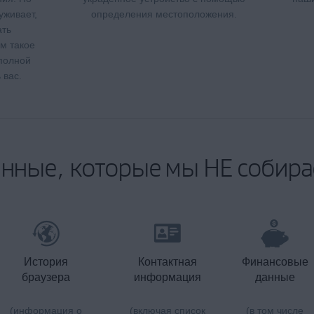
уживает,
определения местоположения.
ать
м такое
полной
 вас.
нные, которые мы НЕ собир
История
Контактная
Финансовые
браузера
информация
данные
(информация о
(включая список
(в том числе