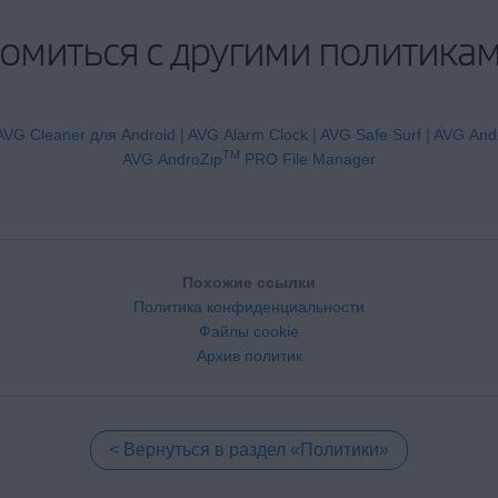
комиться с другими политика
AVG Cleaner для Android
|
AVG Alarm Clock
|
AVG Safe Surf
|
AVG And
TM
AVG AndroZip
PRO File Manager
Похожие ссылки
Политика конфиденциальности
Файлы cookie
Архив политик
Вернуться в раздел «Политики»