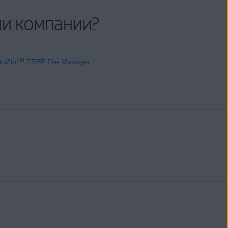
ми компании?
TM
roZip
FREE File Manager
|