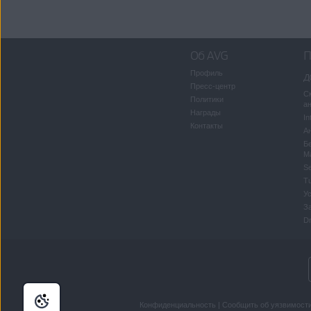
Об AVG
П
Профиль
д
Пресс-центр
С
Политики
а
Награды
In
Контакты
Ан
Б
M
S
T
У
З
Dr
Конфиденциальность
|
Сообщить об уязвимост