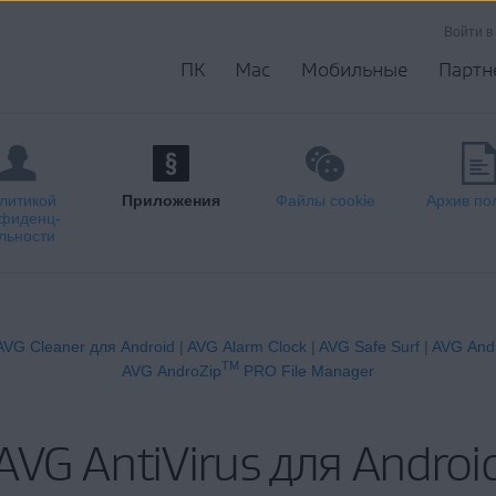
Войти в
ПК
Mac
Мобильные
Партн
литикой
Приложения
Файлы cookie
Архив по
фиденц-
льности
AVG Cleaner для Android
|
AVG Alarm Clock
|
AVG Safe Surf
|
AVG And
TM
AVG AndroZip
PRO File Manager
AVG AntiVirus для Androi