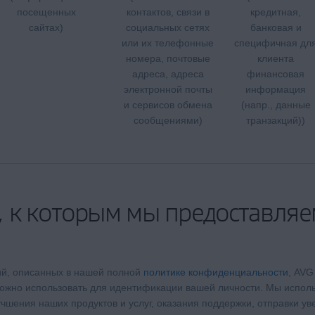
посещенных
контактов, связи в
кредитная,
сайтах)
социальных сетях
банковая и
или их телефонные
специфичная дл
номера, почтовые
клиента
адреса, адреса
финансовая
электронной почты
информация
и сервисов обмена
(напр., данные
сообщениями)
транзакций))
 к которым мы предоставляе
ий, описанных в нашей полной
политике конфиденциальности
, AVG
можно использовать для идентификации вашей личности. Мы испо
учшения наших продуктов и услуг, оказания поддержки, отправки у