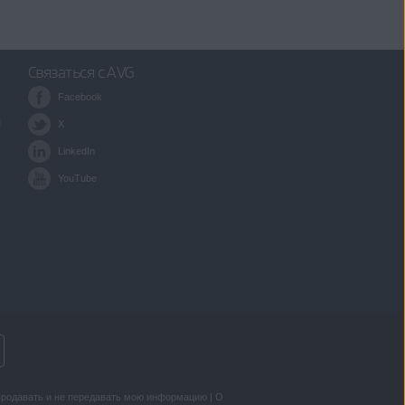
Связаться с AVG
Facebook
я
X
LinkedIn
YouTube
продавать и не передавать мою информацию
|
О