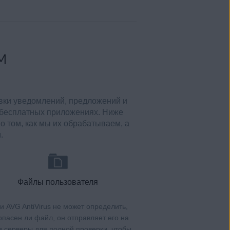
м
авки уведомлений, предложений и
 бесплатных приложениях. Ниже
о том, как мы их обрабатываем, а
.
Файлы пользователя
и AVG AntiVirus не может определить,
опасен ли файл, он отправляет его на
 серверы для полной проверки, чтобы