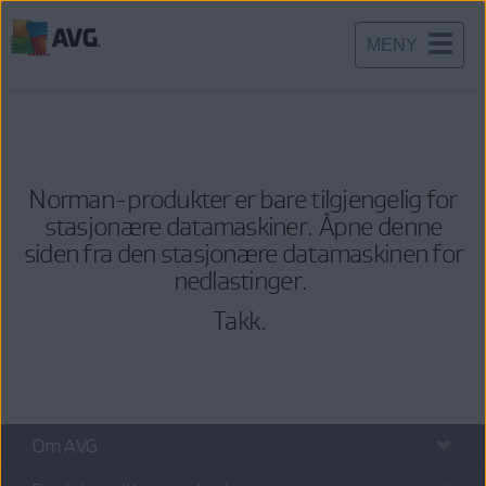
MENY
Gå
til
innhold
Norman-produkter er bare tilgjengelig for
stasjonære datamaskiner. Åpne denne
siden fra den stasjonære datamaskinen for
nedlastinger.
Takk.
Om AVG