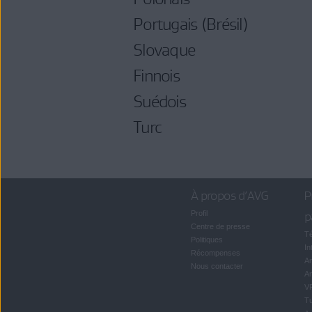
Portugais (Brésil)
Slovaque
Finnois
Suédois
Turc
À propos d’AVG
P
Profil
p
Centre de presse
Té
Politiques
In
Récompenses
An
Nous contacter
An
V
T