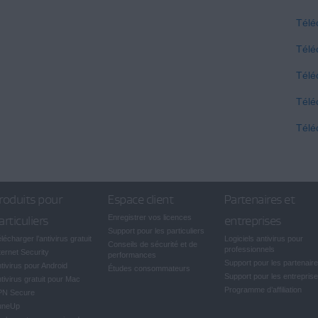
Télé
Télé
Télé
Télé
Télé
roduits pour
Espace client
Partenaires et
articuliers
Enregistrer vos licences
entreprises
Support pour les particuliers
lécharger l’antivirus gratuit
Logiciels antivirus pour
Conseils de sécurité et de
professionnels
ternet Security
performances
Support pour les partenair
tivirus pour Android
Études consommateurs
Support pour les entrepris
tivirus gratuit pour Mac
Programme d’affiliation
PN Secure
uneUp