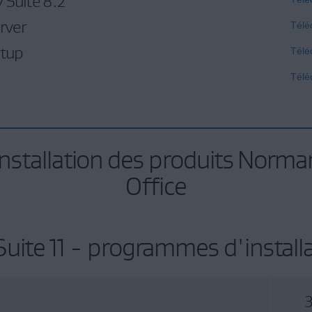
 Suite 8.2
rver
Télé
etup
Télé
Télé
nstallation des produits Norm
Office
uite 11 - programmes d'install
3