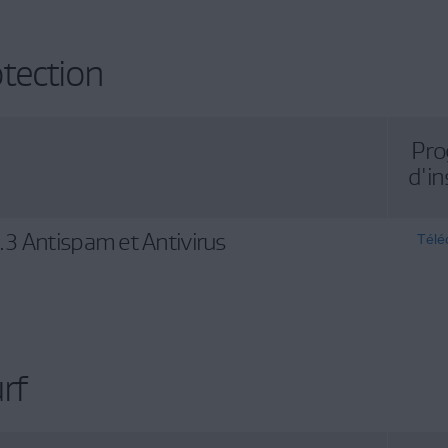
tection
Pr
d'in
3 Antispam et Antivirus
Télé
rf