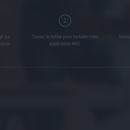
2
gé sur
Ouvrez le fichier pour installer votre
Suivez
areil.
application AVG.