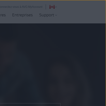
onnectez-vous à AVG MyAccount
ires
Entreprises
Support
.