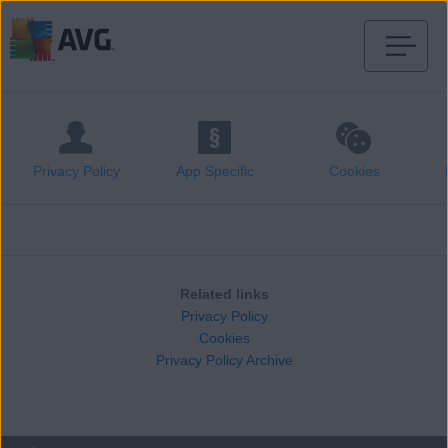
Passer
directement
au
contenu
Privacy Policy
App Specific
Cookies
Related links
Privacy Policy
Cookies
Privacy Policy Archive