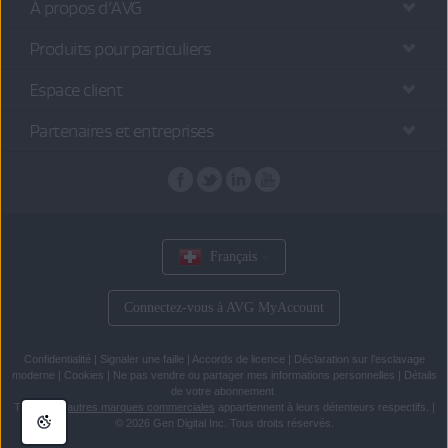
À propos d’AVG
Produits pour particuliers
Espace client
Partenaires et entreprises
Français
Connectez-vous à AVG MyAccount
Confidentialité
|
Signaler une faille
|
Accords de licence
|
Déclaration sur l’esclavage
moderne
|
Cookies
|
Ne pas vendre ou partager mes informations personnelles
|
Détails
de votre abonnement
Toutes les
autres marques commerciales
appartiennent à leurs détenteurs respectifs.
|
© 2026 Gen Digital Inc. Tous droits réservés.