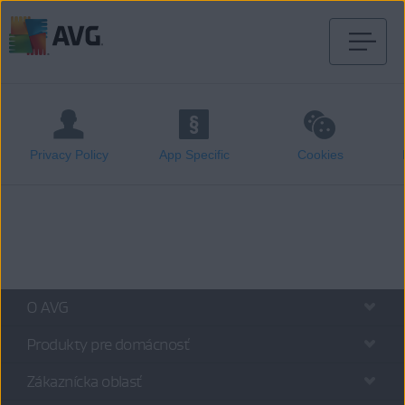
Prejsť
na
obsah
stránky
Privacy Policy
App Specific
Cookies
O AVG
Produkty pre domácnosť
Zákaznícka oblasť