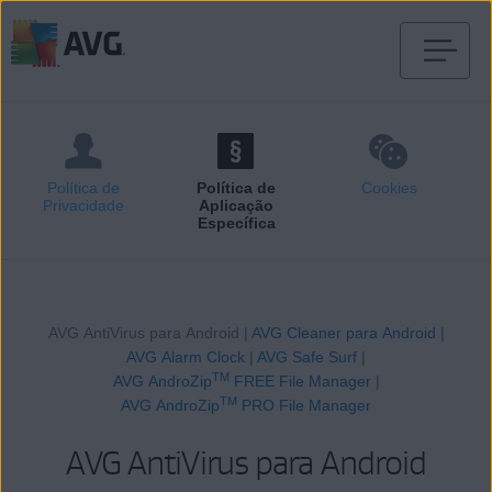
Saltar
para
conteúdo
Política de
Política de
Cookies
Privacidade
Aplicação
Específica
AVG AntiVirus para Android |
AVG Cleaner para Android
|
AVG Alarm Clock
|
AVG Safe Surf
|
TM
AVG AndroZip
FREE File Manager
|
TM
AVG AndroZip
PRO File Manager
AVG AntiVirus para Android