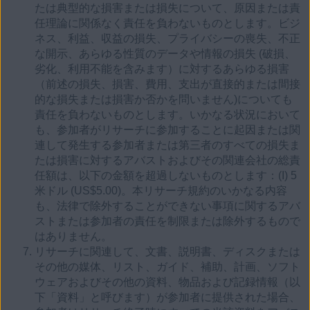
たは典型的な損害または損失について、原因または責
任理論に関係なく責任を負わないものとします。ビジ
ネス、利益、収益の損失、プライバシーの喪失、不正
な開示、あらゆる性質のデータや情報の損失 (破損、
劣化、利用不能を含みます）に対するあらゆる損害
（前述の損失、損害、費用、支出が直接的または間接
的な損失または損害か否かを問いません)についても
責任を負わないものとします。いかなる状況において
も、参加者がリサーチに参加することに起因または関
連して発生する参加者または第三者のすべての損失ま
たは損害に対するアバストおよびその関連会社の総責
任額は、以下の金額を超過しないものとします：(I) 5
米ドル (US$5.00)。本リサーチ規約のいかなる内容
も、法律で除外することができない事項に関するアバ
ストまたは参加者の責任を制限または除外するもので
はありません。
リサーチに関連して、文書、説明書、ディスクまたは
その他の媒体、リスト、ガイド、補助、計画、ソフト
ウェアおよびその他の資料、物品および記録情報（以
下「資料」と呼びます）が参加者に提供された場合、