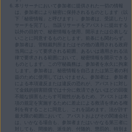
本リサーチにおいて参加者に提供された一切の情報
は、参加者により秘密に保持されるものとします（以
下「秘密情報」と呼びます）。参加者は、受諾したリ
サーチを完了し、当該リサーチをアバストに提出する
以外の目的で、秘密情報を使用、開示または公表しな
いことに同意するものとします。前条にも関わらず、
参加者は、管轄裁判所またはその他の適用される政府
当局によって要求される範囲、あるいは適用される法
律で要求される範囲において、秘密情報を開示できる
ものとします。この守秘義務は、参加者を永久に拘束
します。参加者は、秘密情報を自己または第三者の利
益のために使用してはいけません。参加者は、参加者
による本項違反または違反の恐れが、アバストに対し
て金銭的損害賠償では十分に救済できないほどの回復
不能な損害もたらす可能性があるため、アバストは本
項の規定を実施するために差止による救済を求める権
利を有することに同意し、これを認めます。法が許す
最大限の範囲において、アバストおよびその関連会社
は、いかなる場合も、参加者またはいかなる第三者に
対しても、間接的、派生的、付随的、懲罰的、特別ま