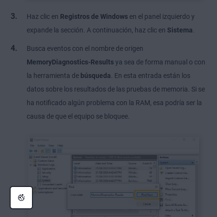
Haz clic en
Registros de Windows
en el panel izquierdo y
expande la sección. A continuación, haz clic en
Sistema
.
Busca eventos con el nombre de origen
MemoryDiagnostics-Results
ya sea de forma manual o con
la herramienta de
búsqueda
. En esta entrada están los
datos sobre los resultados de las pruebas de memoria. Si se
ha notificado algún problema con la RAM, esa podría ser la
causa de que el equipo se bloquee.