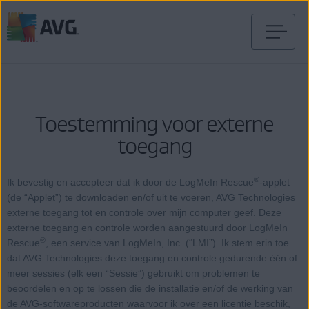
Verder
naar
inhoud
Toestemming voor externe
toegang
®
Ik bevestig en accepteer dat ik door de LogMeIn Rescue
-applet
(de “Applet”) te downloaden en/of uit te voeren, AVG Technologies
externe toegang tot en controle over mijn computer geef. Deze
externe toegang en controle worden aangestuurd door LogMeIn
®
Rescue
, een service van LogMeIn, Inc. (“LMI”). Ik stem erin toe
dat AVG Technologies deze toegang en controle gedurende één of
meer sessies (elk een “Sessie”) gebruikt om problemen te
beoordelen en op te lossen die de installatie en/of de werking van
de AVG-softwareproducten waarvoor ik over een licentie beschik,