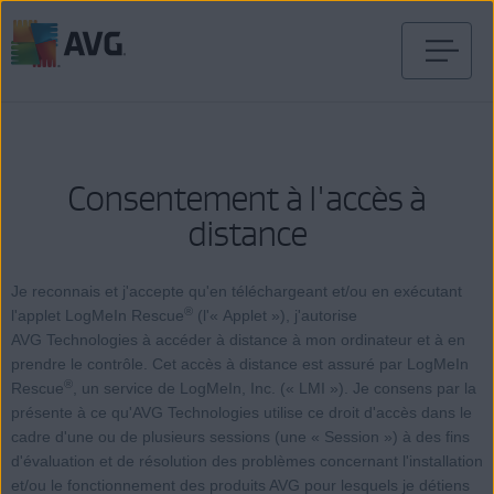
Passer
directement
au
contenu
Consentement à l'accès à
distance
Je reconnais et j'accepte qu'en téléchargeant et/ou en exécutant
®
l'applet LogMeIn Rescue
(l'« Applet »), j'autorise
AVG Technologies à accéder à distance à mon ordinateur et à en
prendre le contrôle. Cet accès à distance est assuré par LogMeIn
®
Rescue
, un service de LogMeIn, Inc. (« LMI »). Je consens par la
présente à ce qu'AVG Technologies utilise ce droit d'accès dans le
cadre d'une ou de plusieurs sessions (une « Session ») à des fins
d'évaluation et de résolution des problèmes concernant l'installation
et/ou le fonctionnement des produits AVG pour lesquels je détiens