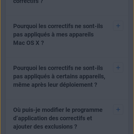
correctifs ?
Vous verrez combien d’appareils disposent d’une licence
pour les correctifs dans la section Abonnements de la
Pourquoi les correctifs ne sont-ils
console.
pas appliqués à mes appareils
Mac OS X ?
Le logiciel de Gestion des correctifs sera bientôt compatible
avec les appareils exécutant Mac OS X.
Pourquoi les correctifs ne sont-ils
pas appliqués à certains appareils,
même après leur déploiement ?
Cela peut s’expliquer par plusieurs raisons :
Où puis-je modifier le programme
1. Le correctif est en cours d’installation sur ces appareils. Il
d’application des correctifs et
sera alors synchronisé avec la console après son
installation.
ajouter des exclusions ?
2. L’installation du correctif a échoué. Sa réinstallation sera