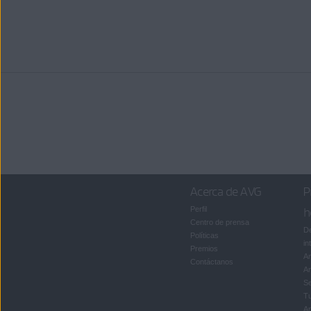
Acerca de AVG
P
Perfil
h
Centro de prensa
De
Políticas
in
Premios
An
Contáctanos
An
S
T
An