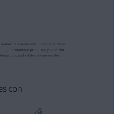
leaner para Android NO comparte datos
 mejorar nuestros productos y servicios;
tuitas utilizando datos no personales.
es con