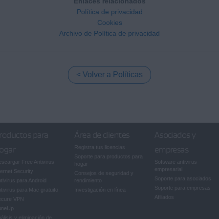
Enlaces relacionados
Política de privacidad
Cookies
Archivo de Política de privacidad
Volver a Políticas
roductos para
Área de clientes
Asociados y
ogar
Registra tus licencias
empresas
Soporte para productos para
scargar Free Antivirus
Software antivirus
hogar
empresarial
ternet Security
Consejos de seguridad y
Soporte para asociados
tivirus para Android
rendimiento
Soporte para empresas
tivirus para Mac gratuito
Investigación en línea
Afiliados
ecure VPN
uneUp
álisis y eliminación de