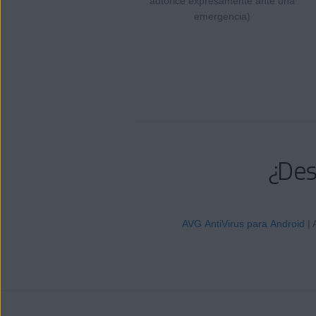
autorice expresamente ante una
emergencia)
¿Des
AVG AntiVirus para Android
| 