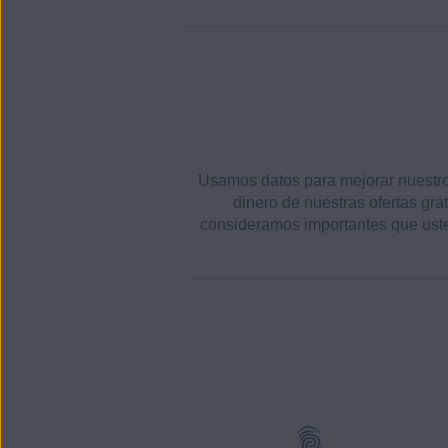
Usamos datos para mejorar nuestros 
dinero de nuestras ofertas gra
consideramos importantes que uste