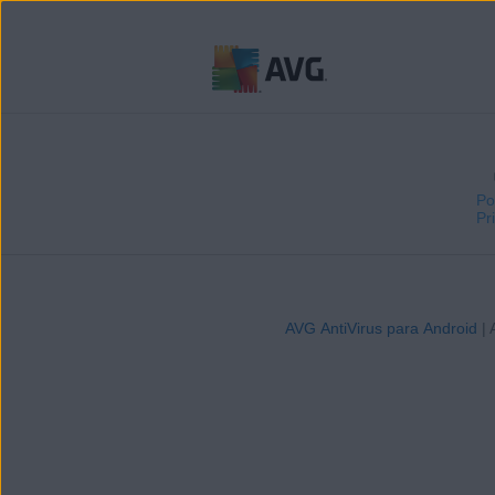
Ir
al
contenido
Po
Pr
AVG AntiVirus para Android
| 