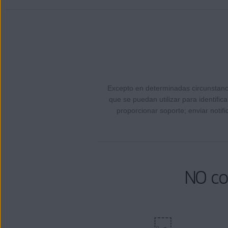
Excepto en determinadas circunstanc
que se puedan utilizar para identifi
proporcionar soporte; enviar notif
NO co