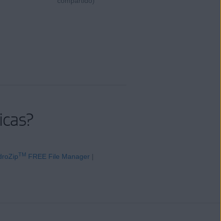
compartido)
icas?
TM
roZip
FREE File Manager
|