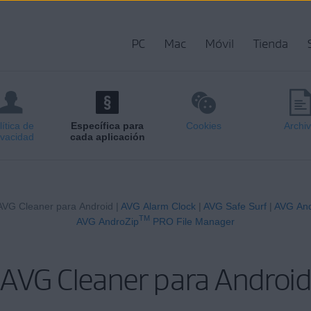
PC
Mac
Móvil
Tienda
lítica de
Específica para
Cookies
Archi
ivacidad
cada aplicación
AVG Cleaner para Android |
AVG Alarm Clock
|
AVG Safe Surf
|
AVG And
TM
AVG AndroZip
PRO File Manager
AVG Cleaner para Android