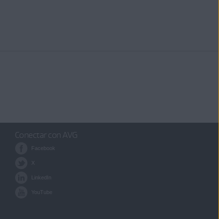
Conectar con AVG
Facebook
X
LinkedIn
YouTube