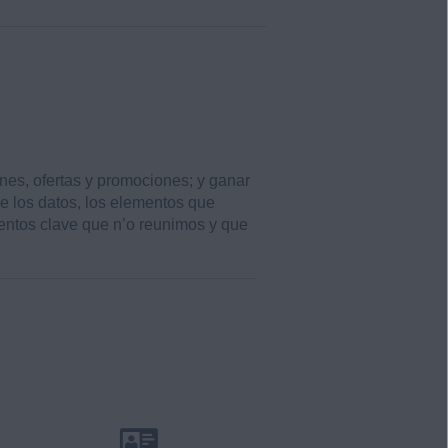
ones, ofertas y promociones; y ganar
de los datos, los elementos que
entos clave que n’o reunimos y que