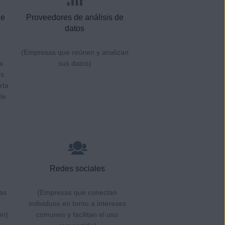
de
Proveedores de análisis de
datos
(Empresas que reúnen y analizan
a
sus datos)
os
rta
le
Redes sociales
as
(Empresas que conectan
individuos en torno a intereses
ón)
comunes y facilitan el uso