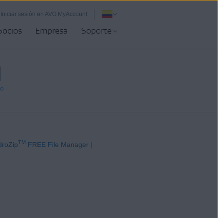
Iniciar sesión en AVG MyAccount
Socios
Empresa
Soporte
vo
TM
roZip
FREE File Manager
|