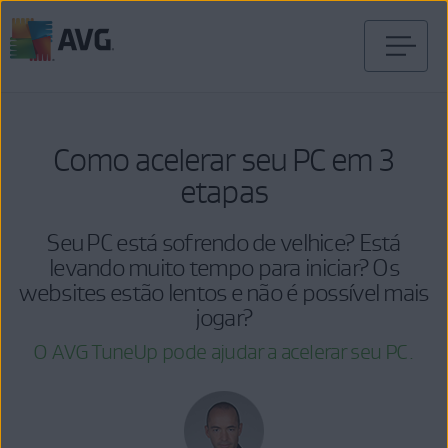
Pular
para
o
conteúdo
Como acelerar seu PC em 3
etapas
Seu PC está sofrendo de velhice? Está
levando muito tempo para iniciar? Os
websites estão lentos e não é possível mais
jogar?
O AVG TuneUp pode ajudar a acelerar seu PC.