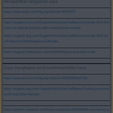
Mengaktifkan langganan saya
https://www.avast.com/faq.php?article=AVKB157
https://support.avg.com/SupportArticleView?urlName=Activate-AVG-Ant
iVirus-or-Internet-Security-with-a-new-license-number
https://support.avg.com/SupportArticleView?urlName=Activate-AVG-Ze
n-Protection-Performance-or-Ultimate
https://support.hidemyass.com/s/article/faq-on-activation-code
Saya menghapus email konfirmasi/faktur saya
https://www.avast.com/faq.php?article=AVKB182#artTitle
-
https://support.avg.com/SupportArticleView?urlName=Finding-your-Invoi
ce-ID-and-Order-Number
https://piriform.zendesk.com/hc/en-us/articles/204044264-I-ve-lost-my-p