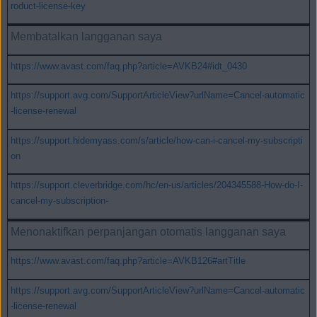
roduct-license-key
Membatalkan langganan saya
https://www.avast.com/faq.php?article=AVKB24#idt_0430
https://support.avg.com/SupportArticleView?urlName=Cancel-automatic
-license-renewal
https://support.hidemyass.com/s/article/how-can-i-cancel-my-subscripti
on
https://support.cleverbridge.com/hc/en-us/articles/204345588-How-do-I-
cancel-my-subscription-
Menonaktifkan perpanjangan otomatis langganan saya
https://www.avast.com/faq.php?article=AVKB126#artTitle
https://support.avg.com/SupportArticleView?urlName=Cancel-automatic
-license-renewal