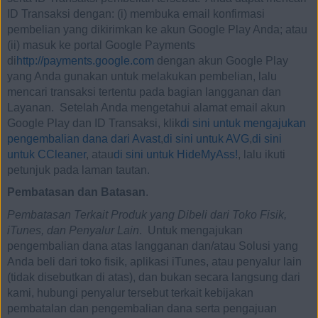
ID Transaksi dengan: (i) membuka email konfirmasi
pembelian yang dikirimkan ke akun Google Play Anda; atau
(ii) masuk ke portal Google Payments
di
http://payments.google.com
dengan akun Google Play
yang Anda gunakan untuk melakukan pembelian, lalu
mencari transaksi tertentu pada bagian langganan dan
Layanan. Setelah Anda mengetahui alamat email akun
Google Play dan ID Transaksi, klik
di sini untuk mengajukan
pengembalian dana dari Avast
,
di sini untuk AVG
,
di sini
untuk CCleaner
, atau
di sini untuk HideMyAss!
, lalu ikuti
petunjuk pada laman tautan.
Pembatasan dan Batasan
.
Pembatasan Terkait Produk yang Dibeli dari Toko Fisik,
iTunes, dan Penyalur Lain
. Untuk mengajukan
pengembalian dana atas langganan dan/atau Solusi yang
Anda beli dari toko fisik, aplikasi iTunes, atau penyalur lain
(tidak disebutkan di atas), dan bukan secara langsung dari
kami, hubungi penyalur tersebut terkait kebijakan
pembatalan dan pengembalian dana serta pengajuan