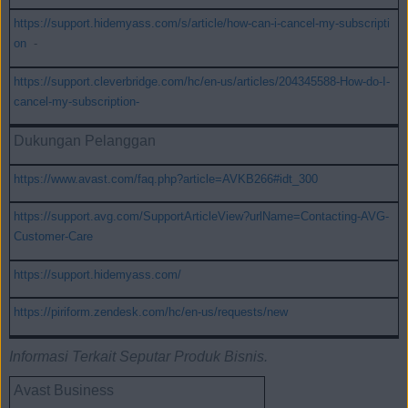
https://support.hidemyass.com/s/article/how-can-i-cancel-my-subscripti
on
-
https://support.cleverbridge.com/hc/en-us/articles/204345588-How-do-I-
cancel-my-subscription-
Dukungan Pelanggan
https://www.avast.com/faq.php?article=AVKB266#idt_300
https://support.avg.com/SupportArticleView?urlName=Contacting-AVG-
Customer-Care
https://support.hidemyass.com/
https://piriform.zendesk.com/hc/en-us/requests/new
Informasi Terkait Seputar Produk Bisnis.
Avast Business