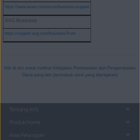
https://www.avast.com/en-us/business-support
AVG Business
https://support.avg.com/business?l=en
Klik di sini untuk melihat Kebijakan Pembatalan dan Pengembalian
Dana yang lain (termasuk versi yang diarsipkan)
Tentang AVG
Produk Home
Area Pelanggan