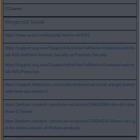
CCleaner
Menginstal Solusi
https://www.avast.com/faq.php?article=AVKB1
https://support.avg.com/SupportArticleView?urlName=Download-and-ins
tall-AVG-AntiVirus-Internet-Security-or-Premium-Security
https://support.avg.com/SupportArticleView?urlName=Download-and-ins
tall-AVG-Protection
https://support.hidemyass.com/s/article/download-install-and-get-started
-with-hma-vpn-version-5
https://piriform.zendesk.com/hc/en-us/articles/204043864-How-do-I-dow
nload-CCleaner
https://piriform.zendesk.com/hc/en-us/articles/204044234-Where-can-I-g
et-the-latest-versions-of-Piriform-products-