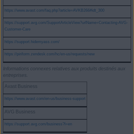
https://www.avast.com/faq.php?article=AVKB266#idt_300
https://support.avg.com/SupportArticleView?urlName=Contacting-AVG-
Customer-Care
https://support.hidemyass.com/
https://piriform.zendesk.com/hc/en-us/requests/new
Informations connexes relatives aux produits destinés aux
entreprises.
Avast Business
https://www.avast.com/en-us/business-support
AVG Business
https://support.avg.com/business?l=en