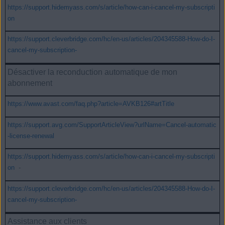
https://support.hidemyass.com/s/article/how-can-i-cancel-my-subscripti
on
https://support.cleverbridge.com/hc/en-us/articles/204345588-How-do-I-
cancel-my-subscription-
Désactiver la reconduction automatique de mon
abonnement
https://www.avast.com/faq.php?article=AVKB126#artTitle
https://support.avg.com/SupportArticleView?urlName=Cancel-automatic
-license-renewal
https://support.hidemyass.com/s/article/how-can-i-cancel-my-subscripti
on
-
https://support.cleverbridge.com/hc/en-us/articles/204345588-How-do-I-
cancel-my-subscription-
Assistance aux clients