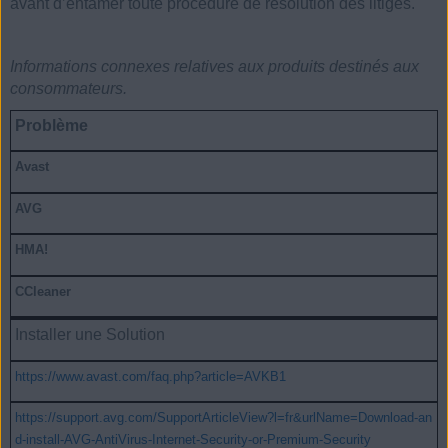
avant d’entamer toute procédure de résolution des litiges.
Informations connexes relatives aux produits destinés aux
consommateurs.
Problème
Avast
AVG
HMA!
CCleaner
Installer une Solution
https://www.avast.com/faq.php?article=AVKB1
https://support.avg.com/SupportArticleView?l=fr&urlName=Download-an
d-install-AVG-AntiVirus-Internet-Security-or-Premium-Security