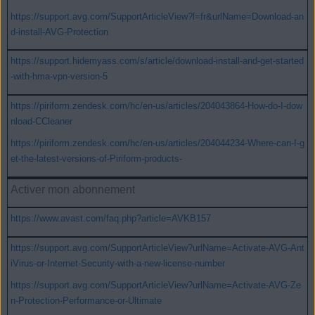
https://support.avg.com/SupportArticleView?l=fr&urlName=Download-an
d-install-AVG-Protection
https://support.hidemyass.com/s/article/download-install-and-get-started
-with-hma-vpn-version-5
https://piriform.zendesk.com/hc/en-us/articles/204043864-How-do-I-dow
nload-CCleaner
https://piriform.zendesk.com/hc/en-us/articles/204044234-Where-can-I-g
et-the-latest-versions-of-Piriform-products-
Activer mon abonnement
https://www.avast.com/faq.php?article=AVKB157
https://support.avg.com/SupportArticleView?urlName=Activate-AVG-Ant
iVirus-or-Internet-Security-with-a-new-license-number
https://support.avg.com/SupportArticleView?urlName=Activate-AVG-Ze
n-Protection-Performance-or-Ultimate