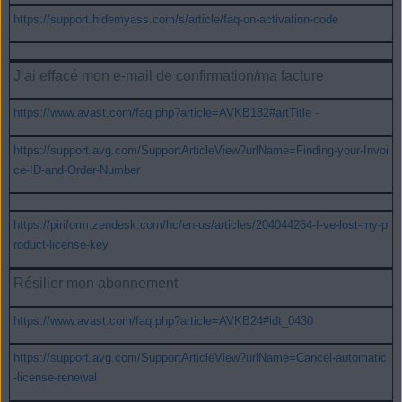
https://support.hidemyass.com/s/article/faq-on-activation-code
J’ai effacé mon e-mail de confirmation/ma facture
https://www.avast.com/faq.php?article=AVKB182#artTitle
-
https://support.avg.com/SupportArticleView?urlName=Finding-your-Invoi
ce-ID-and-Order-Number
https://piriform.zendesk.com/hc/en-us/articles/204044264-I-ve-lost-my-p
roduct-license-key
Résilier mon abonnement
https://www.avast.com/faq.php?article=AVKB24#idt_0430
https://support.avg.com/SupportArticleView?urlName=Cancel-automatic
-license-renewal