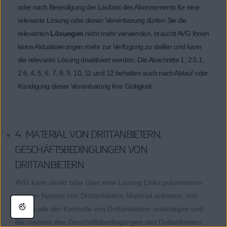
oder nach Beendigung der Laufzeit des Abonnements für eine
relevante Lösung oder dieser Vereinbarung dürfen Sie die
relevanten
Lösungen
nicht mehr verwenden, braucht AVG Ihnen
keine Aktualisierungen mehr zur Verfügung zu stellen und kann
die relevante Lösung deaktiviert werden. Die Abschnitte 1, 2.5.1,
2.6, 4, 5, 6, 7, 8, 9, 10, 11 und 12 behalten auch nach Ablauf oder
Kündigung dieser Vereinbarung ihre Gültigkeit.
4. MATERIAL VON DRITTANBIETERN;
GESCHÄFTSBEDINGUNGEN VON
DRITTANBIETERN
AVG kann direkt oder über eine Lösung Links präsentieren
oder im Namen von Drittanbietern Material anbieten, von
denen alle der Kontrolle von Drittanbietern unterliegen und
die meisten den Geschäftsbedingungen des Drittanbieters