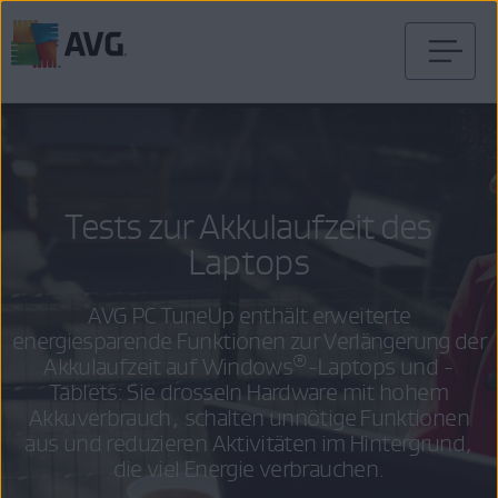
Weiter
zum
Inhalt
Tests zur Akkulaufzeit des
Laptops
AVG PC TuneUp enthält erweiterte
energiesparende Funktionen zur Verlängerung der
®
Akkulaufzeit auf Windows
-Laptops und -
Tablets: Sie drosseln Hardware mit hohem
Akkuverbrauch, schalten unnötige Funktionen
aus und reduzieren Aktivitäten im Hintergrund,
die viel Energie verbrauchen.