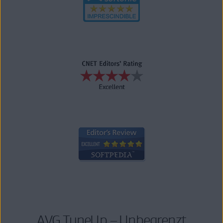
AVG TuneUp – Unbegrenzt