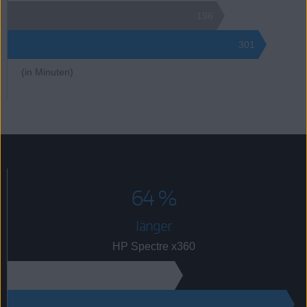
196
301
(in Minuten)
64 %
länger
HP Spectre x360
68
112