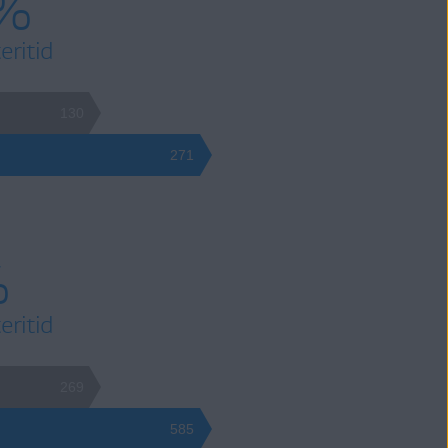
 %
eritid
130
271
%
eritid
269
585