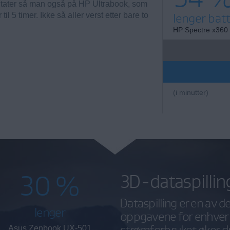
ltater så man også på HP Ultrabook, som
lenger batt
il 5 timer. Ikke så aller verst etter bare to
HP Spectre x360
(i minutter)
30 %
3D-dataspillin
Dataspilling er en av 
lenger
oppgavene for enhver 
strømforbruket øker dr
Asus Zenbook UX-501