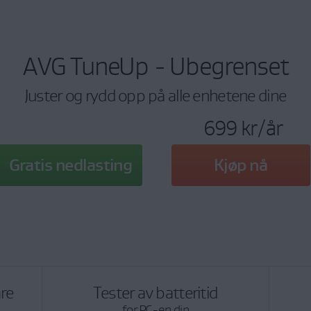
AVG TuneUp - Ubegrenset
Juster og rydd opp på alle enhetene dine
699 kr
/år
Gratis nedlasting
Kjøp nå
åre
Tester av batteritid
for PC-en din