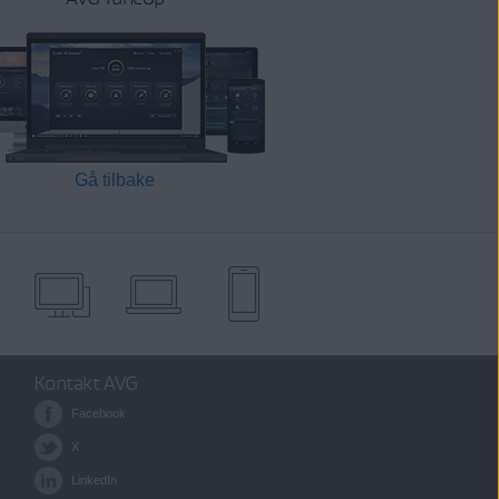
Gå tilbake
Kontakt AVG
Facebook
X
LinkedIn