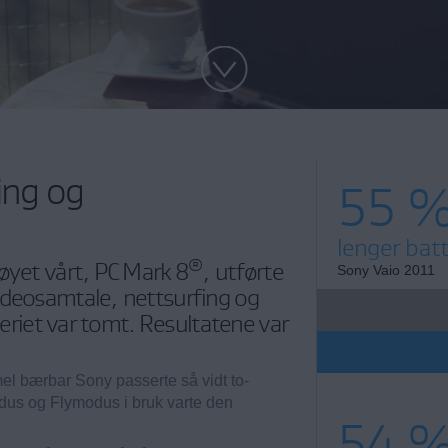
ing og
55 
lenger batt
®
øyet vårt, PC Mark 8
, utførte
Sony Vaio 2011
ideosamtale, nettsurfing og
tteriet var tomt. Resultatene var
el bærbar Sony passerte så vidt to-
dus og Flymodus i bruk varte den
54 