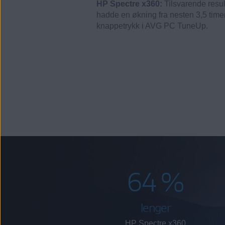
HP Spectre x360:
Tilsvarende resu
hadde en økning fra nesten 3,5 timer t
knappetrykk i AVG PC TuneUp.
64 %
lenger
HP Spectre x360