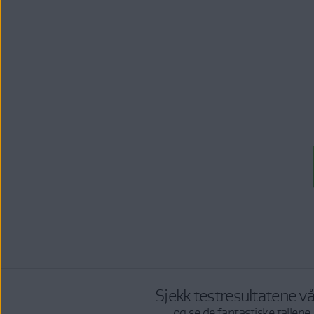
Sjekk testresultatene v
og se de fantastiske tallene