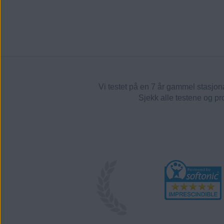
Vi testet på en 7 år gammel stasjo
Sjekk alle testene og p