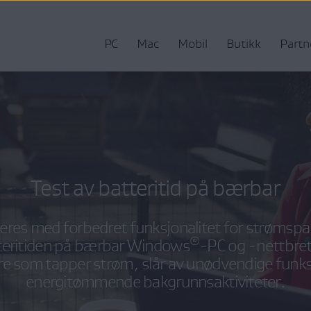
PC
Mac
Mobil
Butikk
Partn
Test av batteritid på bærbar
res med forbedret funksjonalitet for strømspa
®
teritiden på bærbar Windows
-PC og -nettbre
e som tapper strøm, slår av unødvendige funks
energitømmende bakgrunnsaktiviteter.