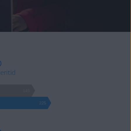
%
eritid
145
225
%