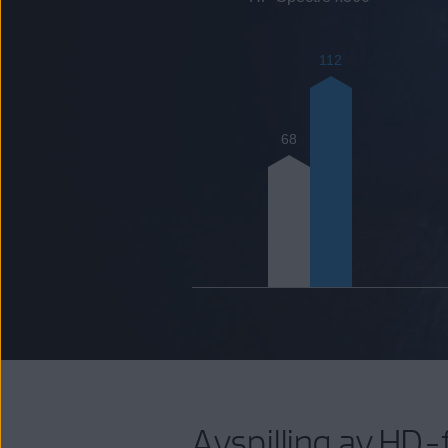
112
68
Avspilling av HD-