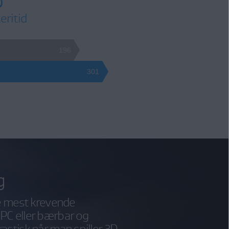
eritid
196
301
g
de mest krevende
PC eller bærbar og
astisk når man spiller 3D-