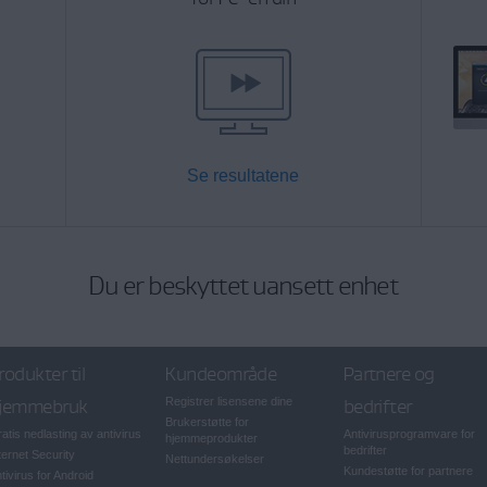
Se resultatene
Du er beskyttet uansett enhet
rodukter til
Kundeområde
Partnere og
jemmebruk
Registrer lisensene dine
bedrifter
Brukerstøtte for
atis nedlasting av antivirus
Antivirusprogramvare for
hjemmeprodukter
bedrifter
ternet Security
Nettundersøkelser
Kundestøtte for partnere
tivirus for Android