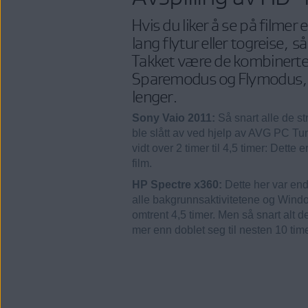
Hvis du liker å se på filme
lang flytur eller togreise, så
Takket være de kombinerte 
Sparemodus og Flymodus, s
lenger.
Sony Vaio 2011:
Så snart alle de s
ble slått av ved hjelp av AVG PC Tun
vidt over 2 timer til 4,5 timer: Dett
film.
HP Spectre x360:
Dette her var end
alle bakgrunnsaktivitetene og Window
omtrent 4,5 timer. Men så snart alt d
mer enn doblet seg til nesten 10 time