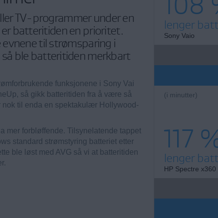
108
r eller TV-programmer under en
lenger batt
 er batteritiden en prioritet.
Sony Vaio
evnene til strømsparing i
å ble batteritiden merkbart
trømforbrukende funksjonene i Sony Vai
eUp, så gikk batteritiden fra å være så
(i minutter)
e er nok til enda en spektakulær Hollywood-
117 
a mer forbløffende. Tilsynelatende tappet
s standard strømstyring batteriet etter
ette ble løst med AVG så vi at batteritiden
lenger batt
r.
HP Spectre x360