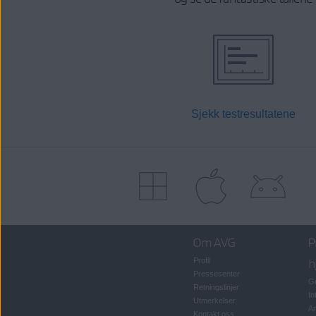
Sjekk testresultatene
Om AVG
P
Profil
h
Pressesenter
Gr
Retningslinjer
In
Utmerkelser
An
Kontakt oss