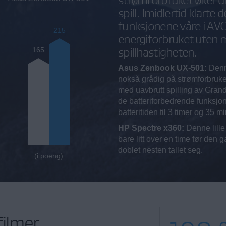
spill. Imidlertid klart
funksjonene våre i AV
215
energiforbruket uten 
spillhastigheten.
165
Asus Zenbook UX-501:
Denn
nokså grådig på strømforbruket
med uavbrutt spilling av Grand 
de batteriforbedrende funksj
batteritiden til 3 timer og 35 mi
HP Spectre x360:
Denne lille
bare litt over en time før d
doblet nesten tallet seg.
(i poeng)
filmer