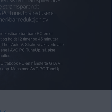
e de strømsparende
G PC TuneUp å redusere
merkbar reduksjon av
e kostbare bærbare PC-en er
 og holdt i 2 timer og 45 minutter
Theft Auto V. Straks vi aktiverte alle
onene i AVG PC TuneUp, så økte
nutter.
 Ultrabook PC-en håndterte GTA V i
en ga opp. Mens med AVG PC TuneUp