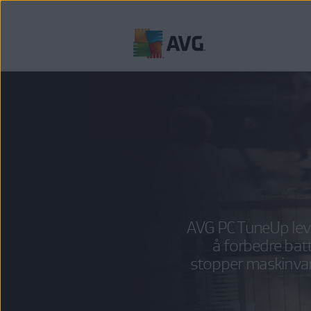
Gå
til
innhold
AVG PC TuneUp leve
å forbedre bat
stopper maskinvar