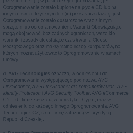
przez internet, (ii) w pakiecie Oprogramowania, jeśli
Oprogramowanie zostało kupione na płycie CD lub na
innym nośniku fizycznym lub (iii) przez sprzedawcę, jeśli
Oprogramowanie zostało dostarczone wraz z innym
sprzętem lub oprogramowaniem. Warunki Obowiązujące
mogą obejmować, bez żadnych ograniczeń, wszelkie
warunki i zasady określające czas trwania Okresu
Początkowego oraz maksymalną liczbę komputerów, na
których można użytkować to Oprogramowanie w ramach
umowy.
d. AVG Technologies
oznacza, w odniesieniu do
Oprogramowania występującego pod nazwą
AVG
LinkScanner
,
AVG LinkScanner dla komputerów Mac
,
AVG
Identity Protection
i
AVG Security Toolbar
, AVG eCommerce
CY, Ltd., firmę założoną w jurysdykcji Cypru, oraz w
odniesieniu do każdego innego Oprogramowania, AVG
Technologies CZ, s.r.o., firmę założoną w jurysdykcji
Republiki Czeskiej.