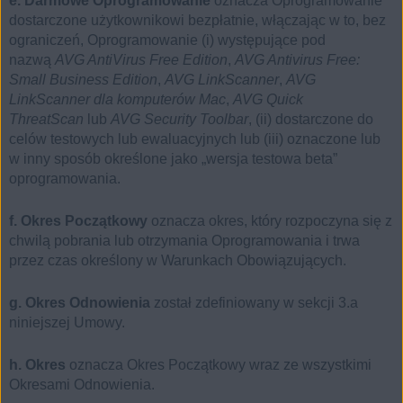
e. Darmowe Oprogramowanie
oznacza Oprogramowanie
dostarczone użytkownikowi bezpłatnie, włączając w to, bez
ograniczeń, Oprogramowanie (i) występujące pod
nazwą
AVG AntiVirus Free Edition
,
AVG Antivirus Free:
Small Business Edition
,
AVG LinkScanner
,
AVG
LinkScanner dla komputerów Mac
,
AVG Quick
ThreatScan
lub
AVG Security Toolbar
, (ii) dostarczone do
celów testowych lub ewaluacyjnych lub (iii) oznaczone lub
w inny sposób określone jako „wersja testowa beta”
oprogramowania.
f. Okres Początkowy
oznacza okres, który rozpoczyna się z
chwilą pobrania lub otrzymania Oprogramowania i trwa
przez czas określony w Warunkach Obowiązujących.
g. Okres Odnowienia
został zdefiniowany w sekcji 3.a
niniejszej Umowy.
h. Okres
oznacza Okres Początkowy wraz ze wszystkimi
Okresami Odnowienia.