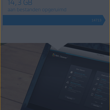
14,3 GB
aan bestanden opgeruimd
14713