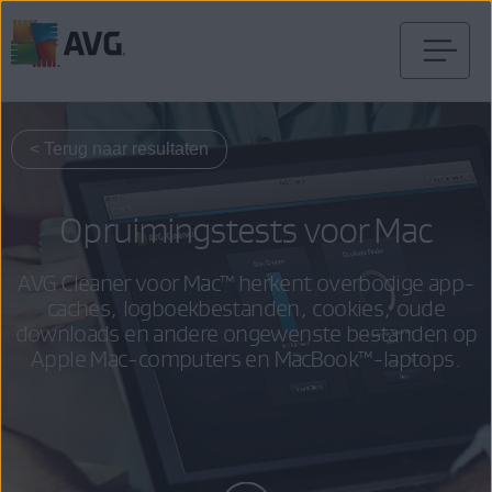
Verder
naar
inhoud
< Terug naar resultaten
Opruimingstests voor Mac
AVG Cleaner voor Mac™ herkent overbodige app-
caches, logboekbestanden, cookies, oude
downloads en andere ongewenste bestanden op
Apple Mac-computers en MacBook™-laptops.