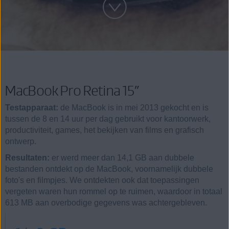
MacBook Pro Retina 15”
Testapparaat:
de MacBook is in mei 2013 gekocht en is
tussen de 8 en 14 uur per dag gebruikt voor kantoorwerk,
productiviteit, games, het bekijken van films en grafisch
ontwerp.
Resultaten:
er werd meer dan 14,1 GB aan dubbele
bestanden ontdekt op de MacBook, voornamelijk dubbele
foto's en filmpjes. We ontdekten ook dat toepassingen
vergeten waren hun rommel op te ruimen, waardoor in totaal
613 MB aan overbodige gegevens was achtergebleven.