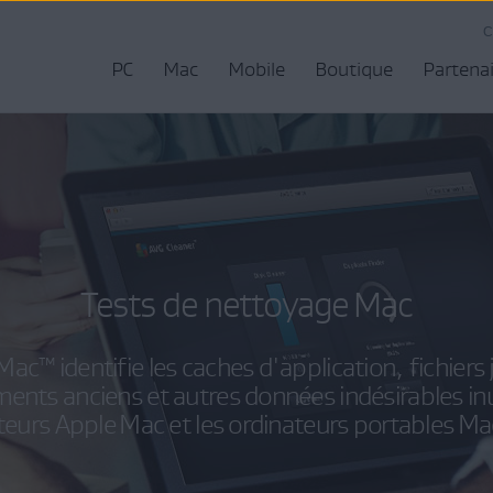
C
PC
Mac
Mobile
Boutique
Partena
Tests de nettoyage Mac
ac™ identifie les caches d'application, fichiers
ents anciens et autres données indésirables inut
teurs Apple Mac et les ordinateurs portables M