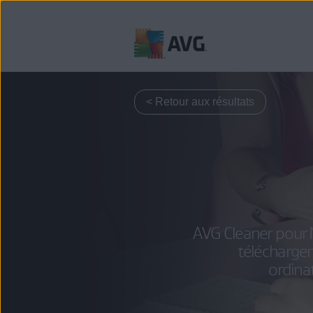
Passer
directement
au
< Retour aux résultats
contenu
AVG Cleaner pour M
téléchargem
ordina