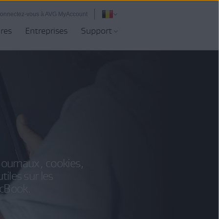
onnectez-vous à AVG MyAccount
ires
Entreprises
Support
 journaux, cookies,
iles sur les
acBook.