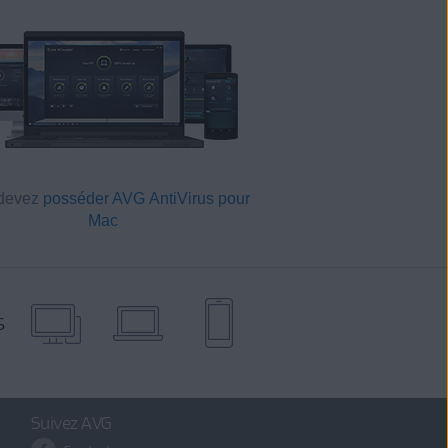
devez
posséder AVG AntiVirus pour
Mac
s
Suivez AVG