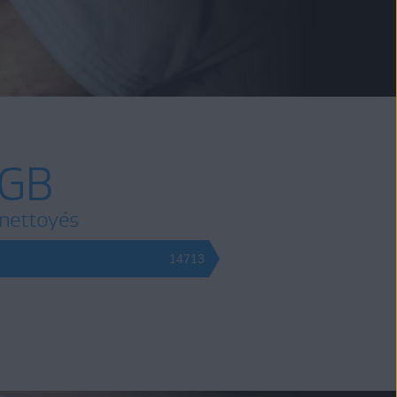
 GB
 nettoyés
14713