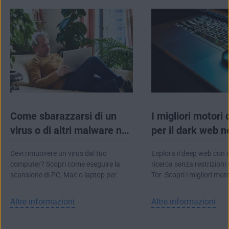
completa integrazione con
AVG Secure VPN
,
per criptare la connessione, mascherare
l'indirizzo IP e aiutarti a nascondere le tue
attività online.
Come sbarazzarsi di un
I migliori motori 
virus o di altri malware nel
per il dark web n
computer
Devi rimuovere un virus dal tuo
Esplora il deep web con 
computer? Scopri come eseguire la
ricerca senza restrizioni
scansione di PC, Mac o laptop per
Tor. Scopri i migliori moto
eliminare virus e malware.
per il dark web.
Altre informazioni
Altre informazioni