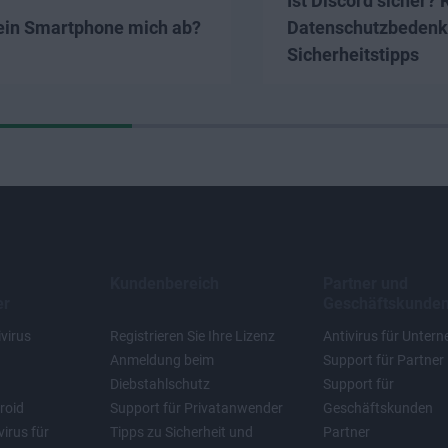
Ist Discord sicher? 
ein Smartphone mich ab?
Datenschutzbedenk
Sicherheitstipps
Kundenbereich
Partner und
er
Geschäftskunde
virus
Registrieren Sie Ihre Lizenz
Antivirus für Unter
Anmeldung beim
Support für Partner
Diebstahlschutz
Support für
roid
Support für Privatanwender
Geschäftskunden
irus für
Tipps zu Sicherheit und
Partner