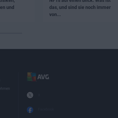
Risiken,
NFTs auf einen Blick: Was ist
en und
das, und sind sie noch immer
von...
n
nehmen
X
Facebook