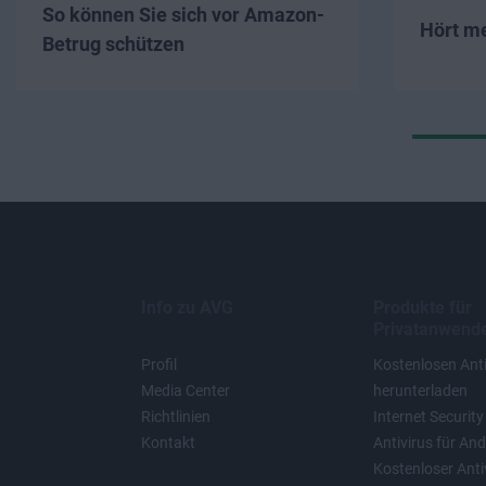
So können Sie sich vor Amazon-
Hört m
Betrug schützen
Info zu AVG
Produkte für
Privatanwend
Profil
Kostenlosen Anti
Media Center
herunterladen
Richtlinien
Internet Security
Kontakt
Antivirus für And
Kostenloser Antiv