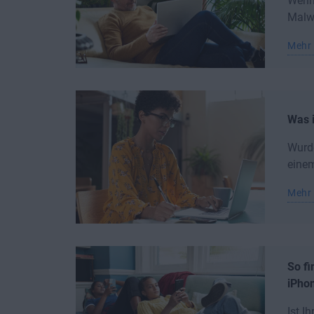
Wenn 
Malwa
Mehr 
Was i
Wurde
einem
Mehr 
So f
iPhon
Ist I