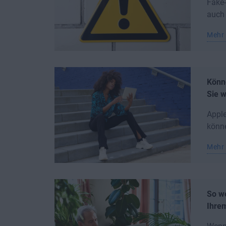
Fake-
auch 
Mehr 
Könn
Sie 
Apple
könne
Mehr 
So w
Ihre