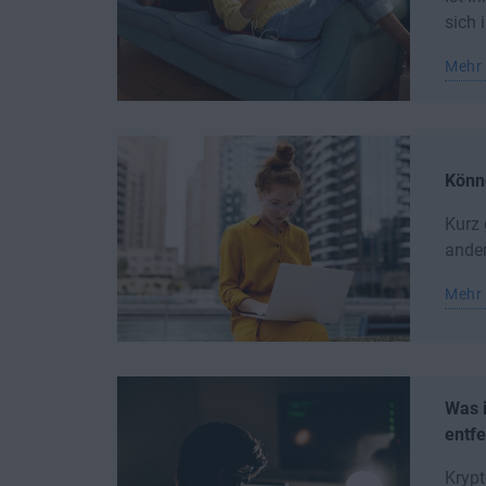
sich 
Mehr 
Könn
Kurz 
ander
Mehr 
Was i
entf
Krypt