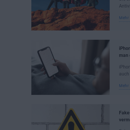
Antiv
Mehr 
iPhon
man 
iPhon
auch 
Mehr 
Fake
verme