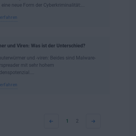
 eine neue Form der Cyberkriminalität:...
erfahren
r und Viren: Was ist der Unterschied?
terwürmer und -viren: Beides sind Malware-
rspreader mit sehr hohem
enspotenzial....
erfahren
1
2