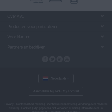
Over AVG
Producten voor particulieren
Voor klanten
Partners en bedrijven
Nederlands
Aanmelden bij AVG MyAccount
Privacy
|
Kwetsbaarheid melden
|
Licentieovereenkomsten
|
Verklaring over moderne
slavernij
|
Cookies
|
Mijn gegevens niet verkopen of delen
|
Informatie over uw
abonnement
|
Terugtrekken uit contract