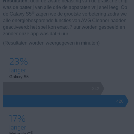
Resultaten:
door de zware belasting van de grafische chip
was de batterij van alle drie de apparaten vrij snel leeg. Op
®
de Galaxy S5
zagen we de grootste verbetering zodra we
alle energiebesparende functies van AVG Cleaner hadden
geactiveerd: het spel kon exact 7 uur worden gespeeld en
zonder onze app was dat 6 uur.
(Resultaten worden weergegeven in minuten)
23%
langer
Galaxy S5
342
420
17%
langer
®
Motorola G