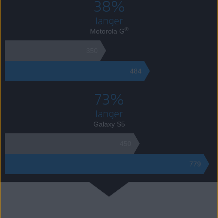
38%
langer
®
Motorola G
350
484
73%
langer
Galaxy S5
450
779