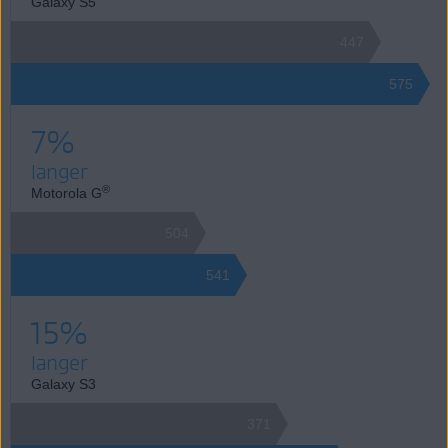
Galaxy S5
447
575
7%
langer
®
Motorola G
504
541
15%
langer
Galaxy S3
371