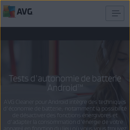
Passer
directement
au
contenu
Tests d'autonomie de batterie
Android™
AVG Cleaner pour Android intègre des techniques
d'économie de batterie, notamment la possibilité
de désactiver des fonctions énergivores et
d'adapter la consommation d'énergie de votre
appareil en fonction du lieu où vous vous trouvez