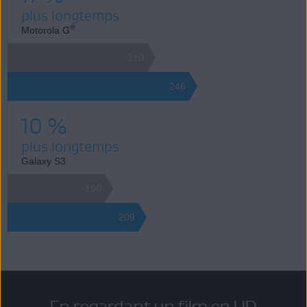
plus longtemps
®
Motorola G
210
246
10 %
plus longtemps
Galaxy S3
190
209
En regardant un film en HD