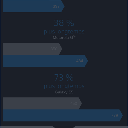
397
38 %
plus longtemps
®
Motorola G
350
484
73 %
plus longtemps
Galaxy S5
450
779