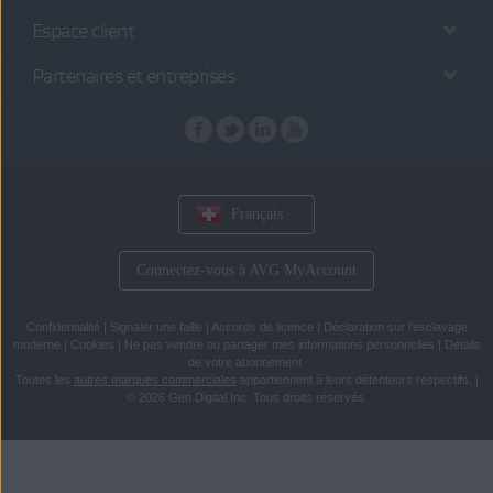
Espace client
Partenaires et entreprises
Français
Connectez-vous à AVG MyAccount
Confidentialité
|
Signaler une faille
|
Accords de licence
|
Déclaration sur l’esclavage
moderne
|
Cookies
|
Ne pas vendre ou partager mes informations personnelles
|
Détails
de votre abonnement
Toutes les
autres marques commerciales
appartiennent à leurs détenteurs respectifs.
|
© 2026 Gen Digital Inc. Tous droits réservés.
Passer
Passer
directement
directement