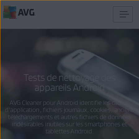
Passer
directement
au
contenu
Tests de nettoyage des
appareils Android
AVG Cleaner pour Android identifie les caches
d'application, fichiers journaux, cookies, anciens
téléchargements et autres fichiers de données
indésirables inutiles sur les smartphones et
tablettes Android.