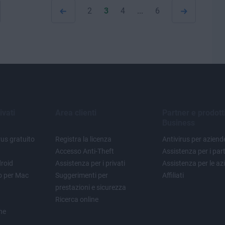
2
3
4
...
6
ivati
Area clienti
Partner e prodott
Business
us gratuito
Registra la licenza
Antivirus per aziend
Accesso Anti-Theft
Assistenza per i par
droid
Assistenza per i privati
Assistenza per le az
to per Mac
Suggerimenti per
Affiliati
prestazioni e sicurezza
Ricerca online
one