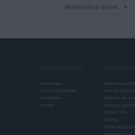
Mostra tutti gli articoli
Informazioni su AVG
Prodotti per pr
Panoramica
Download antivir
Centro multimediale
Internet Security
Informative
Antivirus per An
Contatti
Antivirus gratui
Secure VPN
TuneUp
File di installazi
Download beta