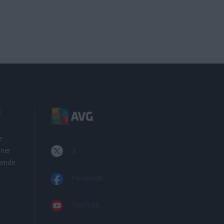
i
e
tner
X
iende
Facebook
YouTube