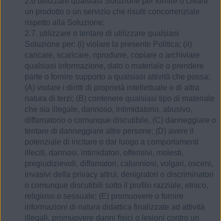
2.6 utilizzare qualsiasi Soluzione per fornire o creare
un prodotto o un servizio che risulti concorrenziale
rispetto alla Soluzione;
2.7. utilizzare o tentare di utilizzare qualsiasi
Soluzione per: (i) violare la presente Politica; (ii)
caricare, scaricare, riprodurre, copiare o archiviare
qualsiasi informazione, dato o materiale o prendere
parte o fornire supporto a qualsiasi attività che possa:
(A) violare i diritti di proprietà intellettuale o di altra
natura di terzi; (B) contenere qualsiasi tipo di materiale
che sia illegale, dannoso, intimidatorio, abusivo,
diffamatorio o comunque discutibile, (C) danneggiare o
tentare di danneggiare altre persone; (D) avere il
potenziale di incitare o dar luogo a comportamenti
illeciti, dannosi, intimidatori, offensivi, molesti,
pregiudizievoli, diffamatori, calunniosi, volgari, osceni,
invasivi della privacy altrui, denigratori o discriminatori
o comunque discutibili sotto il profilo razziale, etnico,
religioso o sessuale; (E) promuovere o fornire
informazioni di natura didattica finalizzate ad attività
illegali, promuovere danni fisici o lesioni contro un