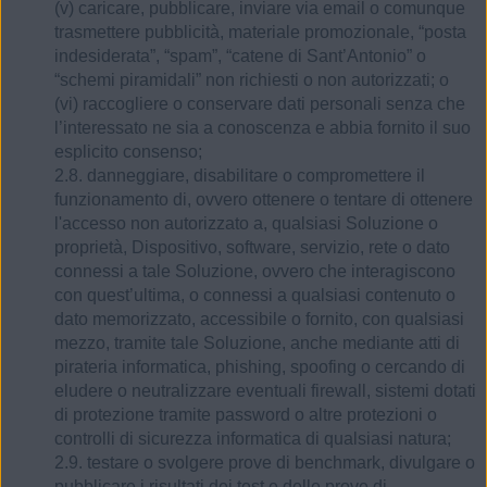
(v) caricare, pubblicare, inviare via email o comunque
trasmettere pubblicità, materiale promozionale, “posta
indesiderata”, “spam”, “catene di Sant’Antonio” o
“schemi piramidali” non richiesti o non autorizzati; o
(vi) raccogliere o conservare dati personali senza che
l’interessato ne sia a conoscenza e abbia fornito il suo
esplicito consenso;
2.8. danneggiare, disabilitare o compromettere il
funzionamento di, ovvero ottenere o tentare di ottenere
l'accesso non autorizzato a, qualsiasi Soluzione o
proprietà, Dispositivo, software, servizio, rete o dato
connessi a tale Soluzione, ovvero che interagiscono
con quest’ultima, o connessi a qualsiasi contenuto o
dato memorizzato, accessibile o fornito, con qualsiasi
mezzo, tramite tale Soluzione, anche mediante atti di
pirateria informatica, phishing, spoofing o cercando di
eludere o neutralizzare eventuali firewall, sistemi dotati
di protezione tramite password o altre protezioni o
controlli di sicurezza informatica di qualsiasi natura;
2.9. testare o svolgere prove di benchmark, divulgare o
pubblicare i risultati dei test e delle prove di