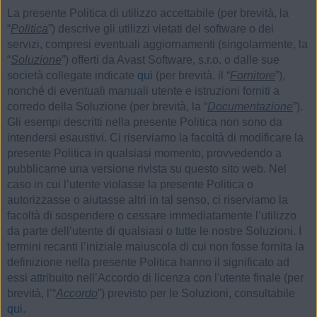
La presente Politica di utilizzo accettabile (per brevità, la
“
Politica
”) descrive gli utilizzi vietati del software o dei
servizi, compresi eventuali aggiornamenti (singolarmente, la
“
Soluzione
”) offerti da Avast Software, s.r.o. o dalle sue
società collegate indicate
qui
(per brevità, il “
Fornitore
”),
nonché di eventuali manuali utente e istruzioni forniti a
corredo della Soluzione (per brevità, la “
Documentazione
”).
Gli esempi descritti nella presente Politica non sono da
intendersi esaustivi. Ci riserviamo la facoltà di modificare la
presente Politica in qualsiasi momento, provvedendo a
pubblicarne una versione rivista su questo sito web. Nel
caso in cui l’utente violasse la presente Politica o
autorizzasse o aiutasse altri in tal senso, ci riserviamo la
facoltà di sospendere o cessare immediatamente l’utilizzo
da parte dell’utente di qualsiasi o tutte le nostre Soluzioni. I
termini recanti l’iniziale maiuscola di cui non fosse fornita la
definizione nella presente Politica hanno il significato ad
essi attribuito nell’Accordo di licenza con l'utente finale (per
brevità, l’“
Accordo
”) previsto per le Soluzioni, consultabile
qui
.