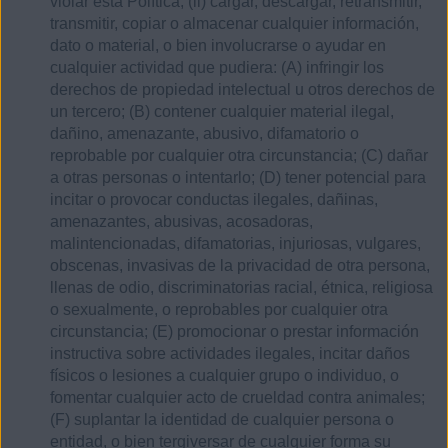
violar esta Política; (ii) cargar, descargar, retransmitir,
transmitir, copiar o almacenar cualquier información,
dato o material, o bien involucrarse o ayudar en
cualquier actividad que pudiera: (A) infringir los
derechos de propiedad intelectual u otros derechos de
un tercero; (B) contener cualquier material ilegal,
dañino, amenazante, abusivo, difamatorio o
reprobable por cualquier otra circunstancia; (C) dañar
a otras personas o intentarlo; (D) tener potencial para
incitar o provocar conductas ilegales, dañinas,
amenazantes, abusivas, acosadoras,
malintencionadas, difamatorias, injuriosas, vulgares,
obscenas, invasivas de la privacidad de otra persona,
llenas de odio, discriminatorias racial, étnica, religiosa
o sexualmente, o reprobables por cualquier otra
circunstancia; (E) promocionar o prestar información
instructiva sobre actividades ilegales, incitar daños
físicos o lesiones a cualquier grupo o individuo, o
fomentar cualquier acto de crueldad contra animales;
(F) suplantar la identidad de cualquier persona o
entidad, o bien tergiversar de cualquier forma su