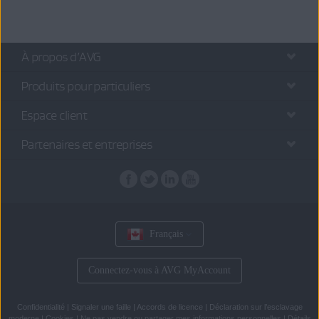
À propos d’AVG
Produits pour particuliers
Espace client
Partenaires et entreprises
Français
Connectez-vous à AVG MyAccount
Confidentialité
|
Signaler une faille
|
Accords de licence
|
Déclaration sur l’esclavage
moderne
|
Cookies
|
Ne pas vendre ou partager mes informations personnelles
|
Détails