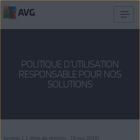
Passer
directement
au
contenu
POLITIQUE D’UTILISATION
RESPONSABLE POUR NOS
SOLUTIONS
Version 1.1 (date de révision : 18 mai 2018)