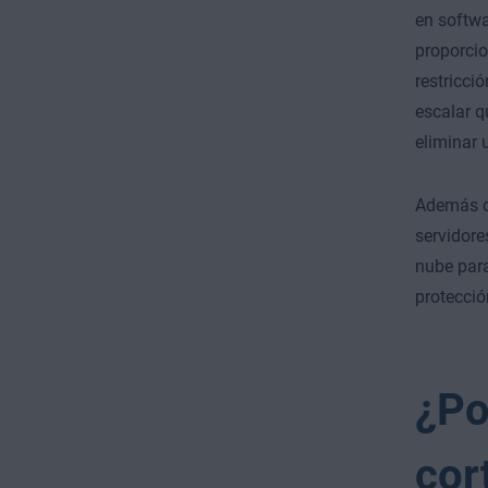
en softwa
proporci
restricci
escalar q
eliminar 
Además de
servidore
nube para
protecció
¿Po
cor