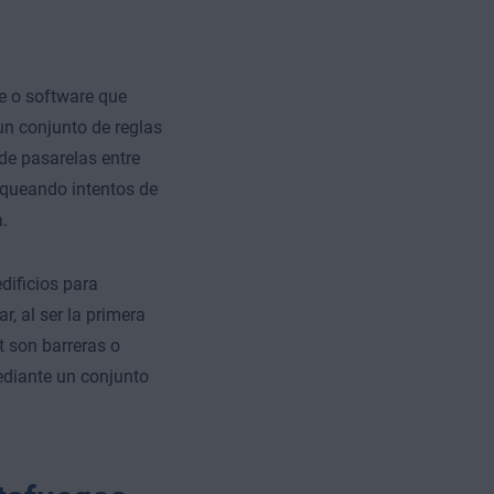
e o software que
 un conjunto de reglas
de pasarelas entre
oqueando intentos de
.
dificios para
r, al ser la primera
t son barreras o
mediante un conjunto