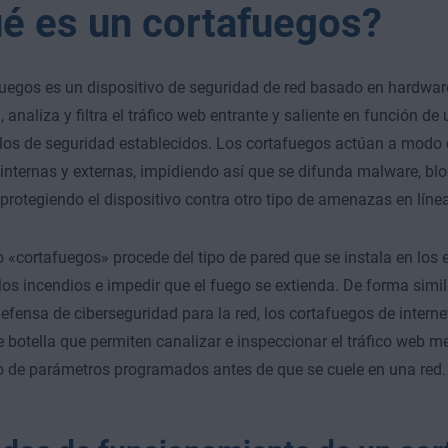
é es un cortafuegos?
uegos es un dispositivo de seguridad de red basado en hardwar
, analiza y filtra el tráfico web entrante y saliente en función de
los de seguridad establecidos. Los cortafuegos actúan a modo 
 internas y externas, impidiendo así que se difunda malware, bl
protegiendo el dispositivo contra otro tipo de amenazas en línea
o «cortafuegos» procede del tipo de pared que se instala en los e
los incendios e impedir que el fuego se extienda. De forma simila
defensa de ciberseguridad para la red, los cortafuegos de interne
e botella que permiten canalizar e inspeccionar el tráfico web 
o de parámetros programados antes de que se cuele en una red.