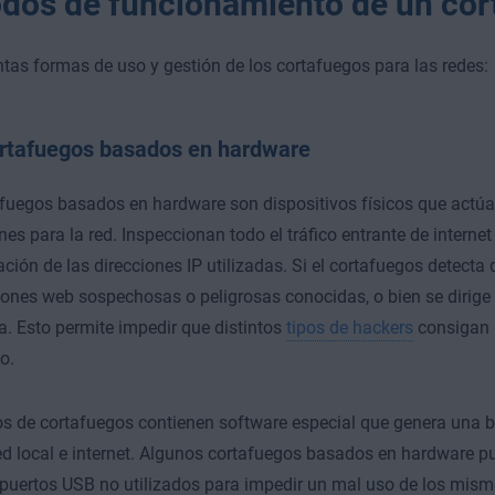
dos de funcionamiento de un cor
ntas formas de uso y gestión de los cortafuegos para las redes:
rtafuegos basados en hardware
fuegos basados en hardware son dispositivos físicos que actú
nes para la red. Inspeccionan todo el tráfico entrante de interne
ión de las direcciones IP utilizadas. Si el cortafuegos detecta q
iones web sospechosas o peligrosas conocidas, o bien se dirige 
a. Esto permite impedir que distintos
tipos de hackers
consigan 
o.
os de cortafuegos contienen software especial que genera una b
red local e internet. Algunos cortafuegos basados en hardware p
puertos USB no utilizados para impedir un mal uso de los mis