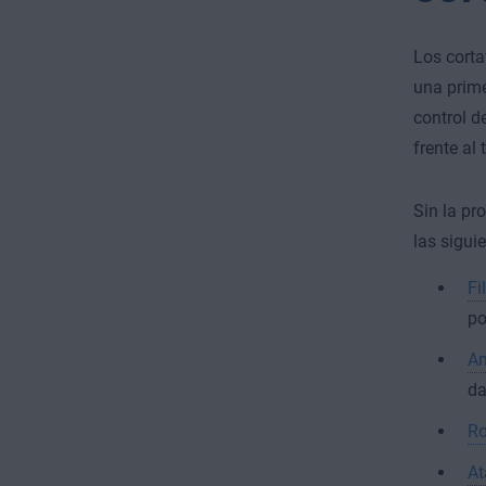
Los corta
una prime
control d
frente al 
Sin la pr
las sigui
Fi
po
Am
da
Ro
At