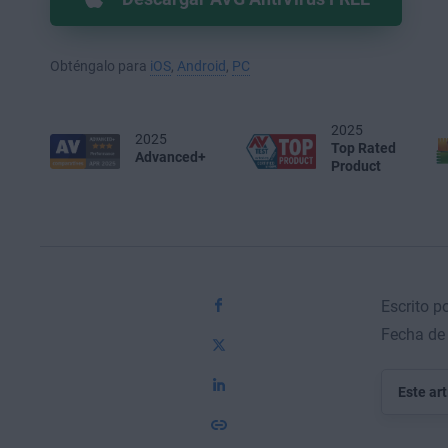
Obténgalo para
iOS
,
Android
,
PC
2025
2025
Top Rated
Advanced+
Product
Escrito p
Fecha de 
Este ar