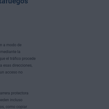
tafuegos
an a modo de
t mediante la
ue el tráfico procede
a esas direcciones,
un acceso no
arrera protectora
ueden incluso
mos, como copiar