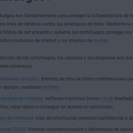
fuegos son fundamentales para proteger la infraestructura de 
ra línea de defensa contra las amenazas en línea. Mediante la s
el tráfico de red entrante y saliente, los cortafuegos protegen los
tráfico malicioso de internet y los intentos de
hackeo
.
otección de los cortafuegos, los usuarios y las empresas son má
entes amenazas.
ltraciones de datos
: Intentos de robo de datos confidenciales po
r ejemplo, mediante
sniffers
.
enazas de malware
: software malicioso (como
virus
) diseñado
ños, robar datos o conseguir un acceso no autorizado.
bo de identidad
: robo de información personal confidencial o da
aques DDoS
: intentos malintencionados y deliberados de saturar