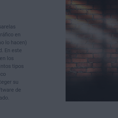
sarelas
ráfico en
mo lo hacen)
d. En este
en los
intos tipos
ico
teger su
ftware de
ado.