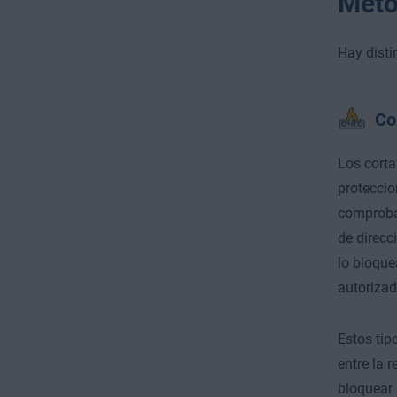
Méto
Hay disti
Co
Los corta
proteccio
comprobac
de direcc
lo bloque
autorizad
Estos tip
entre la 
bloquear 