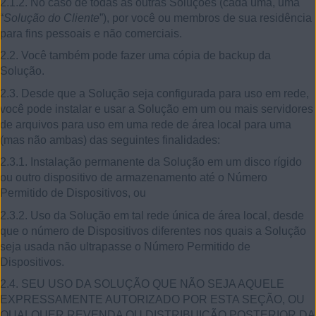
2.1.2. No caso de todas as outras Soluções (cada uma, uma
“
Solução do Cliente
”), por você ou membros de sua residência
para fins pessoais e não comerciais.
2.2. Você também pode fazer uma cópia de backup da
Solução.
2.3. Desde que a Solução seja configurada para uso em rede,
você pode instalar e usar a Solução em um ou mais servidores
de arquivos para uso em uma rede de área local para uma
(mas não ambas) das seguintes finalidades:
2.3.1. Instalação permanente da Solução em um disco rígido
ou outro dispositivo de armazenamento até o Número
Permitido de Dispositivos, ou
2.3.2. Uso da Solução em tal rede única de área local, desde
que o número de Dispositivos diferentes nos quais a Solução
seja usada não ultrapasse o Número Permitido de
Dispositivos.
2.4. SEU USO DA SOLUÇÃO QUE NÃO SEJA AQUELE
EXPRESSAMENTE AUTORIZADO POR ESTA SEÇÃO, OU
QUALQUER REVENDA OU DISTRIBUIÇÃO POSTERIOR DA