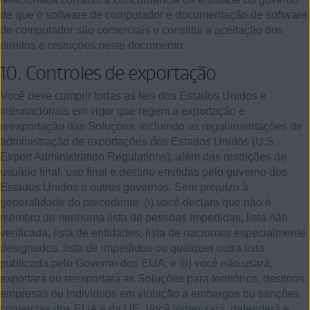
de que o software de computador e documentação de software
de computador são comerciais e constitui a aceitação dos
direitos e restrições neste documento.
10.
Controles de exportação
Você deve cumprir todas as leis dos Estados Unidos e
internacionais em vigor que regem a exportação e
reexportação das Soluções, incluindo as regulamentações de
administração de exportações dos Estados Unidos (U.S.
Export Administration Regulations), além das restrições de
usuário final, uso final e destino emitidas pelo governo dos
Estados Unidos e outros governos. Sem prejuízo à
generalidade do precedente: (i) você declara que não é
membro de nenhuma lista de pessoas impedidas, lista não
verificada, lista de entidades, lista de nacionais especialmente
designados, lista de impedidos ou qualquer outra lista
publicada pelo Governo dos EUA; e (ii) você não usará,
exportará ou reexportará as Soluções para territórios, destinos,
empresas ou indivíduos em violação a embargos ou sanções
comercias dos EUA e da UE. Você indenizará, defenderá e