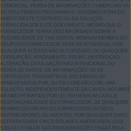
COMERCIAL, PERDA DE INFORMAÇÕES COMERCIAIS OU
OUTRAS PERDAS PECUNIÁRIAS, SURGINDO FORA DO
ÂMBITO DESTE CONTRATO OU DA SOLUÇÃO
FORNECIDA SOB ESTE DOCUMENTO, MESMO QUE O
FORNECEDOR TENHA SIDO INFORMADO SOBRE A
POSSIBILIDADE DE TAIS DANOS. NENHUM MEMBRO DO
GRUPO DO FORNECEDOR SERÁ RESPONSÁVEL POR
QUALQUER ACESSO NÃO AUTORIZADO, OU QUALQUER
CORRUPÇÃO, APAGAMENTO, ROUBO, DESTRUIÇÃO,
ALTERAÇÃO, DIVULGAÇÃO NÃO INTENCIONAL OU
PERDA DE DADOS, DE INFORMAÇÕES OU DE
CONTEÚDOS TRANSMITIDOS, RECEBIDOS OU
ARMAZENADOS POR, OU EM CONEXÃO COM, UMA
SOLUÇÃO, INDEPENDENTEMENTE DA CAUSA. NO LIMITE
MÁXIMO PERMITIDO POR LEI, EM NENHUM CASO, A
RESPONSABILIDADE DO FORNECEDOR, DE QUALQUER
MEMBRO DO GRUPO DO FORNECEDOR OU SEUS
DISTRIBUIDORES OU AGENTES, POR QUALQUER DANO,
ULTRAPASSARÁ CINCO DÓLARES AMERICANOS (US$
5,00) OU O VALOR DAS REMUNERAÇÕES PAGAS PELA