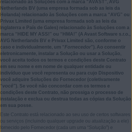
relacionado às Soluções com a marca “AVAST”, AVG
Netherlands BV (uma empresa formada sob as leis da
Holanda) relacionado às Soluções com a marca “AVG” ou
Privax Limited (uma empresa formada sob as leis da
Inglaterra e País de Gales) relacionado às Soluções com a
marca “HIDE MY ASS!” ou “HMA!” (A Avast Software s.r.o.,
AVG Netherlands BV e Privax Limited são, conforme o
caso e individualmente, um “
Fornecedor
”). Ao consentir
eletronicamente, instalar a Solução ou usar a Solução,
você aceita todos os termos e condições deste Contrato
em seu nome e em nome de qualquer entidade ou
indivíduo que você representa ou para cujo Dispositivo
você adquire Soluções do Fornecedor (coletivamente
“
você
”). Se você não concordar com os termos e
condições deste Contrato, não prossiga o processo de
instalação e exclua ou destrua todas as cópias da Solução
em sua posse.
Este Contrato está relacionado ao seu uso de certos softwares
ou serviços (incluindo qualquer upgrade ou atualização a ele)
fornecido pelo Fornecedor (cada um uma “
Solução
”) e