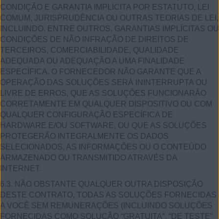
CONDIÇÃO E GARANTIA IMPLÍCITA POR ESTATUTO, LEI
COMUM, JURISPRUDÊNCIA OU OUTRAS TEORIAS DE LEI,
INCLUINDO, ENTRE OUTROS, GARANTIAS IMPLÍCITAS OU
CONDIÇÕES DE NÃO INFRAÇÃO DE DIREITOS DE
TERCEIROS, COMERCIABILIDADE, QUALIDADE
ADEQUADA OU ADEQUAÇÃO A UMA FINALIDADE
ESPECÍFICA. O FORNECEDOR NÃO GARANTE QUE A
OPERAÇÃO DAS SOLUÇÕES SERÁ ININTERRUPTA OU
LIVRE DE ERROS, QUE AS SOLUÇÕES FUNCIONARÃO
CORRETAMENTE EM QUALQUER DISPOSITIVO OU COM
QUALQUER CONFIGURAÇÃO ESPECÍFICA DE
HARDWARE E/OU SOFTWARE, OU QUE AS SOLUÇÕES
PROTEGERÃO INTEGRALMENTE OS DADOS
SELECIONADOS, AS INFORMAÇÕES OU O CONTEÚDO
ARMAZENADO OU TRANSMITIDO ATRAVÉS DA
INTERNET.
6.3. NÃO OBSTANTE QUALQUER OUTRA DISPOSIÇÃO
DESTE CONTRATO, TODAS AS SOLUÇÕES FORNECIDAS
A VOCÊ SEM REMUNERAÇÕES (INCLUINDO SOLUÇÕES
FORNECIDAS COMO SOLUÇÃO “GRATUITA”, “DE TESTE”