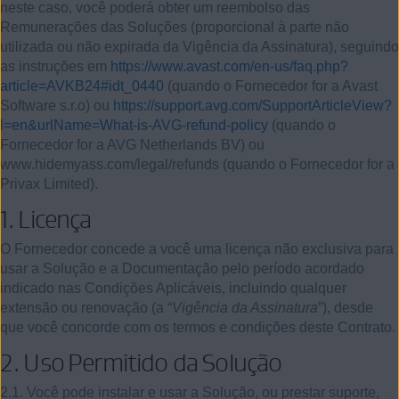
neste caso, você poderá obter um reembolso das
Remunerações das Soluções (proporcional à parte não
utilizada ou não expirada da Vigência da Assinatura), seguindo
as instruções em
https://www.avast.com/en-us/faq.php?
article=‌AVKB24#idt_0440
(quando o Fornecedor for a Avast
Software s.r.o) ou
https://support.avg.com/SupportArticleView?
l‌=en&urlName=What-is-AVG-refund-policy
(quando o
Fornecedor for a AVG Netherlands BV) ou
www.hidemyass.com/legal/refunds
(quando o Fornecedor for a
Privax Limited).
1.
Licença
O Fornecedor concede a você uma licença não exclusiva para
usar a Solução e a Documentação pelo período acordado
indicado nas Condições Aplicáveis, incluindo qualquer
extensão ou renovação (a “
Vigência da Assinatura
”), desde
que você concorde com os termos e condições deste Contrato.
2.
Uso Permitido da Solução
2.1. Você pode instalar e usar a Solução, ou prestar suporte,