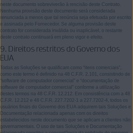
neste documento sobreviverão à rescisão deste Contrato.
Nenhuma provisão deste documento será considerada
renunciada a menos que tal renúncia seja efetuada por escrito
e assinada pelo Fornecedor. Se alguma provisão deste
contrato for considerada inválida ou inaplicável, o restante
deste contrato continuará em pleno vigor e efeito.
9.
Direitos restritos do Governo dos
EUA
Todas as Soluções se qualificam como “itens comerciais”,
como este termo é definido na 48 C.F.R. 2.101, consistindo de
“software de computador comercial” e “documentação de
software de computador comercial” conforme a utilização
destes termos na 48 C.F.R. 12.212. Em consistência com a 48
C.F.R. 12.212 e 48 C.F.R. 227.7202-1 a 227.7202-4, todos os
usuários finais do Governo dos EUA adquirem tais Soluções e
Documentação relacionada apenas com os direitos
estabelecidos neste documento que se aplicam a clientes não
governamentais. O uso de tais Soluções e Documentação
relacionada constitui a concordância da entidade do governo