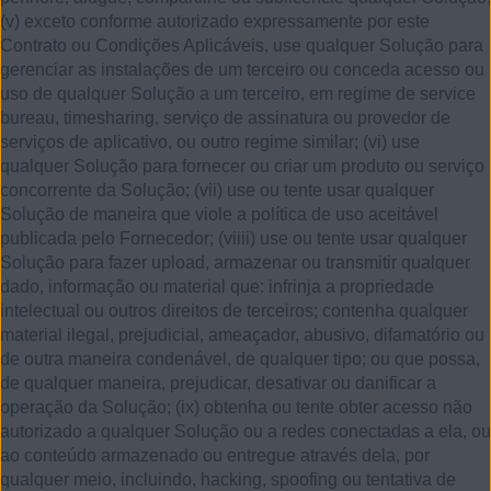
(v) exceto conforme autorizado expressamente por este
Contrato ou Condições Aplicáveis, use qualquer Solução para
gerenciar as instalações de um terceiro ou conceda acesso ou
uso de qualquer Solução a um terceiro, em regime de service
bureau, timesharing, serviço de assinatura ou provedor de
serviços de aplicativo, ou outro regime similar; (vi) use
qualquer Solução para fornecer ou criar um produto ou serviço
concorrente da Solução; (vii) use ou tente usar qualquer
Solução de maneira que viole a política de uso aceitável
publicada pelo Fornecedor; (viiii) use ou tente usar qualquer
Solução para fazer upload, armazenar ou transmitir qualquer
dado, informação ou material que: infrinja a propriedade
intelectual ou outros direitos de terceiros; contenha qualquer
material ilegal, prejudicial, ameaçador, abusivo, difamatório ou
de outra maneira condenável, de qualquer tipo; ou que possa,
de qualquer maneira, prejudicar, desativar ou danificar a
operação da Solução; (ix) obtenha ou tente obter acesso não
autorizado a qualquer Solução ou a redes conectadas a ela, ou
ao conteúdo armazenado ou entregue através dela, por
qualquer meio, incluindo, hacking, spoofing ou tentativa de