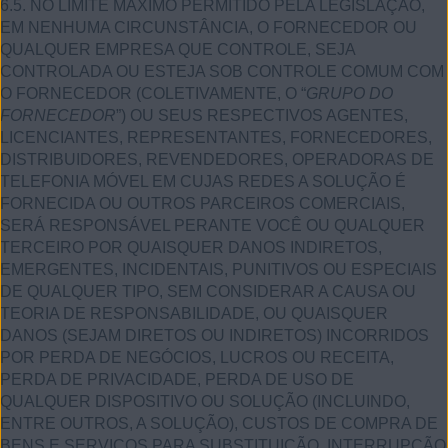
6.5. NO LIMITE MÁXIMO PERMITIDO PELA LEGISLAÇÃO,
EM NENHUMA CIRCUNSTÂNCIA, O FORNECEDOR OU
QUALQUER EMPRESA QUE CONTROLE, SEJA
CONTROLADA OU ESTEJA SOB CONTROLE COMUM COM
O FORNECEDOR (COLETIVAMENTE, O “
GRUPO DO
FORNECEDOR
”) OU SEUS RESPECTIVOS AGENTES,
LICENCIANTES, REPRESENTANTES, FORNECEDORES,
DISTRIBUIDORES, REVENDEDORES, OPERADORAS DE
TELEFONIA MÓVEL EM CUJAS REDES A SOLUÇÃO É
FORNECIDA OU OUTROS PARCEIROS COMERCIAIS,
SERÁ RESPONSÁVEL PERANTE VOCÊ OU QUALQUER
TERCEIRO POR QUAISQUER DANOS INDIRETOS,
EMERGENTES, INCIDENTAIS, PUNITIVOS OU ESPECIAIS
DE QUALQUER TIPO, SEM CONSIDERAR A CAUSA OU
TEORIA DE RESPONSABILIDADE, OU QUAISQUER
DANOS (SEJAM DIRETOS OU INDIRETOS) INCORRIDOS
POR PERDA DE NEGÓCIOS, LUCROS OU RECEITA,
PERDA DE PRIVACIDADE, PERDA DE USO DE
QUALQUER DISPOSITIVO OU SOLUÇÃO (INCLUINDO,
ENTRE OUTROS, A SOLUÇÃO), CUSTOS DE COMPRA DE
BENS E SERVIÇOS PARA SUBSTITUIÇÃO, INTERRUPÇÃO