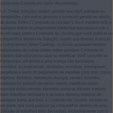
aceita este Contrato em nome dos mesmos.
5.3. Certas Soluções podem permitir que você publique ou
compartilhe com outras pessoas o conteúdo gerado ou obtido
de outras fontes (“
Conteúdo do Usuário
”). Você mantém todo e
qualquer direito de propriedade intelectual que possua sob a
lei em vigor sobre o Conteúdo do Usuário que você publicar ou
compartilhar através da Solução, sujeito aos direitos, licenças
e outros termos deste Contrato, incluindo quaisquer direitos
subjacentes de outras partes sobre qualquer Conteúdo do
Usuário que você possa usar ou modificar. Você concede ao
Fornecedor, um direito e uma licença não exclusivos,
irrestritos, incondicionais, ilimitados, mundiais, irrevogáveis,
perpétuos e livres do pagamento de royalties para usar, copiar,
registrar, distribuir, reproduzir, divulgar, vender, revender,
sublicenciar (através de vários níveis), modificar, exibir,
executar publicamente, transmitir, publicar, difundir, traduzir,
fazer trabalhos derivados e de outra maneira explorar, de
qualquer forma que seja, o Conteúdo do Usuário, no todo ou
em parte, que você publicar ou compartilhar através de uma
Solução (e trabalhos dele derivados), exclusivamente com a