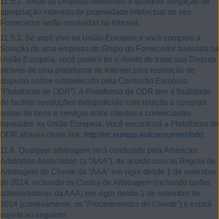
11.5.2. Todas as Disputas referentes a qualquer alegação de
apropriação indevida da propriedade intelectual do seu
Fornecedor serão resolvidas no tribunal.
11.5.3. Se você vive na União Europeia e você comprou a
Solução de uma empresa do Grupo do Fornecedor baseada na
União Europeia, você poderá ter o direito de tratar sua Disputa
através de uma plataforma de Internet para resolução de
disputas online estabelecida pela Comissão Europeia
“
Plataforma de ODR
”). A Plataforma de ODR tem a finalidade
de facilitar resoluções extrajudiciais com relação a compras
online de bens e serviços entre clientes e comerciantes
baseados na União Europeia. Você encontrará a Plataforma de
ODR através deste link:
http://ec.europa.eu/consumers/odr/
.
11.6. Qualquer arbitragem será conduzida pela American
Arbitration Association (a “
AAA
”), de acordo com as Regras de
Arbitragem do Cliente da “AAA” em vigor desde 1 de setembro
de 2014, incluindo os Custos de Arbitragem (incluindo tarifas
administrativas da AAA) em vigor desde 1 de setembro de
2014 (coletivamente, os “
Procedimentos do Cliente
”) e estará
sujeita ao seguinte: