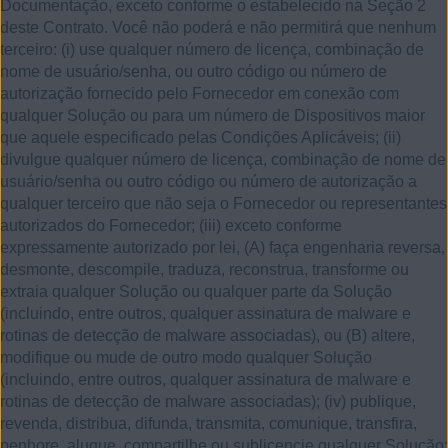
Documentação, exceto conforme o estabelecido na Seção 2
deste Contrato. Você não poderá e não permitirá que nenhum
terceiro: (i) use qualquer número de licença, combinação de
nome de usuário/senha, ou outro código ou número de
autorização fornecido pelo Fornecedor em conexão com
qualquer Solução ou para um número de Dispositivos maior
que aquele especificado pelas Condições Aplicáveis; (ii)
divulgue qualquer número de licença, combinação de nome de
usuário/senha ou outro código ou número de autorização a
qualquer terceiro que não seja o Fornecedor ou representantes
autorizados do Fornecedor; (iii) exceto conforme
expressamente autorizado por lei, (A) faça engenharia reversa,
desmonte, descompile, traduza, reconstrua, transforme ou
extraia qualquer Solução ou qualquer parte da Solução
(incluindo, entre outros, qualquer assinatura de malware e
rotinas de detecção de malware associadas), ou (B) altere,
modifique ou mude de outro modo qualquer Solução
(incluindo, entre outros, qualquer assinatura de malware e
rotinas de detecção de malware associadas); (iv) publique,
revenda, distribua, difunda, transmita, comunique, transfira,
penhore, alugue, compartilhe ou sublicencie qualquer Solução;