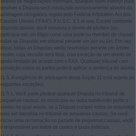
através de negociações informais, qualquer outro esforço para
resolver a Disputa será conduzido exclusivamente através da
arbitragem obrigatória regida pelo Federal Arbitration Act dos
Estados Unidos (“
FAA
”), 9 U.S.C. § 1 et seq. Exceto conforme
disposto abaixo, você renuncia o direito de pleitear (ou
participar em um litígio como uma parte ou membro de classe)
todas as Disputas em tribunal perante um juiz ou júri. Em vez
disso, todas as Disputas serão resolvidas perante um árbitro
neutro, cuja decisão será final, com exceção de um direito de
apelo limitado de acordo com o FAA. Qualquer tribunal com
jurisdição sobre as partes poderá aplicar a sentença do árbitro.
11.5. A exigência de arbitragem desta Seção 11 está sujeita às
seguintes exceções:
11.5.1. Você pode pleitear qualquer Disputa no tribunal de
pequenas causas, no município ou outra subdivisão política
similar na qual reside, se a Disputa cumprir todos os requisitos
para ser atendida no tribunal de pequenas causas. Se você
iniciar uma reclamação no juizado de pequenas causas, você
é responsável por todos os custos e taxas judiciais.