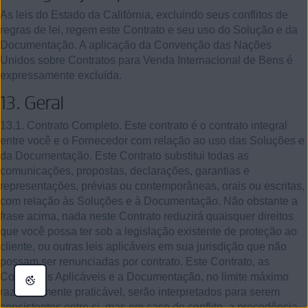
As leis do Estado da Califórnia, excluindo seus conflitos de
regras de lei, regem este Contrato e seu uso do Solução e da
Documentação. A aplicação da Convenção das Nações
Unidos sobre Contratos para Venda Internacional de Bens é
expressamente excluída.
13.
Geral
13.1.
Contrato Completo
. Este contrato é o contrato integral
entre você e o Fornecedor com relação ao uso das Soluções e
da Documentação. Este Contrato substitui todas as
comunicações, propostas, declarações, garantias e
representações, prévias ou contemporâneas, orais ou escritas,
com relação às Soluções e à Documentação. Não obstante a
frase acima, nada neste Contrato reduzirá quaisquer direitos
que você possa ter sob a legislação existente de proteção ao
cliente, ou outras leis aplicáveis em sua jurisdição que não
possam ser renunciadas por contrato. Este Contrato, as
Condições Aplicáveis e a Documentação, no limite máximo
razoavelmente praticável, serão interpretados para serem
consistentes entre si, mas em caso de conflito, a precedência