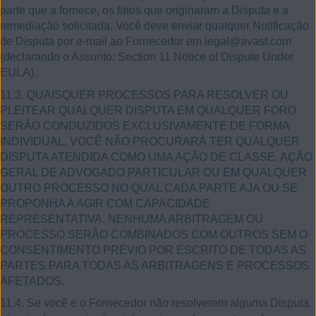
parte que a fornece, os fatos que originaram a Disputa e a
remediação solicitada. Você deve enviar qualquer Notificação
de Disputa por e-mail ao Fornecedor em legal@avast.com
(declarando o Assunto: Section 11 Notice of Dispute Under
EULA).
11.3. QUAISQUER PROCESSOS PARA RESOLVER OU
PLEITEAR QUALQUER DISPUTA EM QUALQUER FORO
SERÃO CONDUZIDOS EXCLUSIVAMENTE DE FORMA
INDIVIDUAL. VOCÊ NÃO PROCURARÁ TER QUALQUER
DISPUTA ATENDIDA COMO UMA AÇÃO DE CLASSE, AÇÃO
GERAL DE ADVOGADO PARTICULAR OU EM QUALQUER
OUTRO PROCESSO NO QUAL CADA PARTE AJA OU SE
PROPONHA A AGIR COM CAPACIDADE
REPRESENTATIVA. NENHUMA ARBITRAGEM OU
PROCESSO SERÃO COMBINADOS COM OUTROS SEM O
CONSENTIMENTO PRÉVIO POR ESCRITO DE TODAS AS
PARTES PARA TODAS AS ARBITRAGENS E PROCESSOS
AFETADOS.
11.4. Se você e o Fornecedor não resolverem alguma Disputa