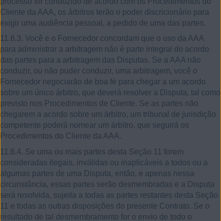
processo for conduzido de acordo com os Procedimentos do
Cliente da AAA, os árbitros terão o poder discricionário para
exigir uma audiência pessoal, a pedido de uma das partes.
11.6.3. Você e o Fornecedor concordam que o uso da AAA
para administrar a arbitragem não é parte integral do acordo
das partes para a arbitragem das Disputas. Se a AAA não
conduzir, ou não puder conduzir, uma arbitragem, você o
Fornecedor negociarão de boa fé para chegar a um acordo
sobre um único árbitro, que deverá resolver a Disputa, tal como
previsto nos Procedimentos de Cliente. Se as partes não
chegarem a acordo sobre um árbitro, um tribunal de jurisdição
competente poderá nomear um árbitro, que seguirá os
Procedimentos do Cliente da AAA.
11.6.4. Se uma ou mais partes desta Seção 11 forem
consideradas ilegais, inválidas ou inaplicáveis a todos ou a
algumas partes de uma Disputa, então, e apenas nessa
circunstância, essas partes serão desmembradas e a Disputa
será resolvida, sujeita a todas as partes restantes desta Seção
11 e todas as outras disposições do presente Contrato. Se o
resultado de tal desmembramento for o envio de todo o